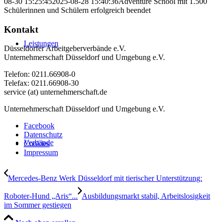
08-30 15:25:45
2025-08-28 15:40:36
Adventure School mit 1.500
Schülerinnen und Schülern erfolgreich beendet
Kontakt
Leistungen
Düsseldorfer Arbeitgeberverbände e.V.
Unternehmerschaft Düsseldorf und Umgebung e.V.
Telefon: 0211.66908-0
Telefax: 0211.66908-30
service (at) unternehmerschaft.de
Unternehmerschaft Düsseldorf und Umgebung e.V.
Facebook
Datenschutz
Verbände
Cookies
Impressum
Mercedes-Benz Werk Düsseldorf mit tierischer Unterstützung:
Roboter-Hund „Aris“...
Ausbildungsmarkt stabil, Arbeitslosigkeit
im Sommer gestiegen