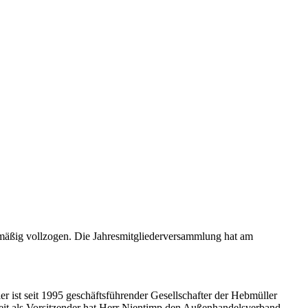
äßig vollzogen. Die Jahresmitgliederversammlung hat am
 ist seit 1995 geschäftsführender Gesellschafter der Hebmüller
t als Vorsitzender hat Herr Nientimp den Außenhandelsverband