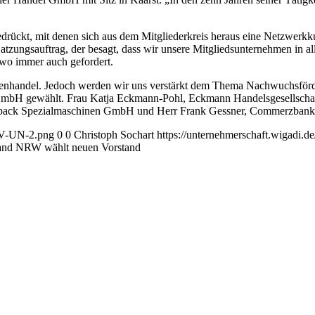
ückt, mit denen sich aus dem Mitgliederkreis heraus eine Netzwerkkult
atzungsauftrag, der besagt, dass wir unsere Mitgliedsunternehmen in 
 wo immer auch gefordert.
ußenhandel. Jedoch werden wir uns verstärkt dem Thema Nachwuchsför
 GmbH gewählt. Frau Katja Eckmann-Pohl, Eckmann Handelsgesellschaft
Teepack Spezialmaschinen GmbH und Herr Frank Gessner, Commerzban
AGV-UN-2.png
0
0
Christoph Sochart
https://unternehmerschaft.wigadi
and NRW wählt neuen Vorstand