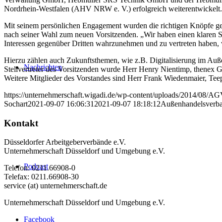
Nordrhein-Westfalen (AHV NRW e. V.) erfolgreich weiterentwickelt.
Mit seinem persönlichen Engagement wurden die richtigen Knöpfe gedr
nach seiner Wahl zum neuen Vorsitzenden. „Wir haben einen klaren S
Interessen gegenüber Dritten wahrzunehmen und zu vertreten haben,
Hierzu zählen auch Zukunftsthemen, wie z.B. Digitalisierung im A
Nachrichten
Stellvertreter des Vorsitzenden wurde Herr Henry Nientimp, thenex
Weitere Mitglieder des Vorstandes sind Herr Frank Wiedenmaier, 
https://unternehmerschaft.wigadi.de/wp-content/uploads/2014/08/
Sochart
2021-09-07 16:06:31
2021-09-07 18:18:12
Außenhandelsverb
Kontakt
Düsseldorfer Arbeitgeberverbände e.V.
Unternehmerschaft Düsseldorf und Umgebung e.V.
Podcast
Telefon: 0211.66908-0
Telefax: 0211.66908-30
service (at) unternehmerschaft.de
Unternehmerschaft Düsseldorf und Umgebung e.V.
Facebook