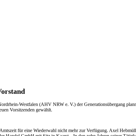
orstand
ordrhein-Westfalen (AHV NRW e. V.) der Generationsübergang planm
euen Vorsitzenden gewählt.
mtszeit für eine Wiederwahl nicht mehr zur Verfügung. Axel Hebmüller
ndel GmbH mit Sitz in Kaarst. „In den zehn Jahren seiner Tätigkei