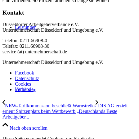
sind zufrieden: 90 Prozent arbeiten so lange sie wollen
Kontakt
Düsseldorfer Arbeitgeberverbände e.V.
Leistungen
Unternehmerschaft Düsseldorf und Umgebung e.V.
Telefon: 0211.66908-0
Telefax: 0211.66908-30
service (at) unternehmerschaft.de
Unternehmerschaft Düsseldorf und Umgebung e.V.
Facebook
Datenschutz
Cookies
Verbände
Impressum
NRW-Tarifkommission beschließt Warnstreiks
DIS AG erzielt
erneut Spitzenplatz beim Wettbewerb „Deutschlands Beste
Arbeitgeber...
Nach oben scrollen
Diese Seite verwendet Cookies, um für Sie die