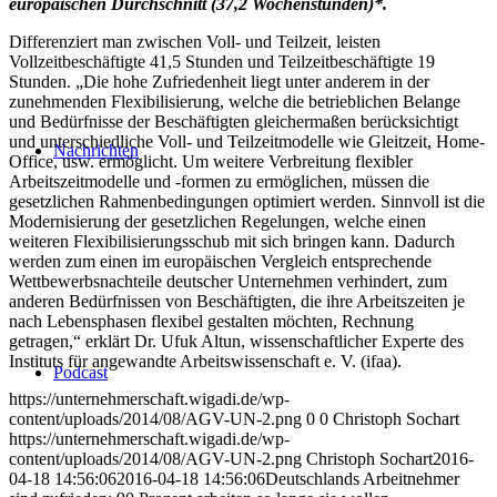
europäischen Durchschnitt (37,2 Wochenstunden)*.
Differenziert man zwischen Voll- und Teilzeit, leisten
Vollzeitbeschäftigte 41,5 Stunden und Teilzeitbeschäftigte 19
Stunden. „Die hohe Zufriedenheit liegt unter anderem in der
zunehmenden Flexibilisierung, welche die betrieblichen Belange
und Bedürfnisse der Beschäftigten gleichermaßen berücksichtigt
und unterschiedliche Voll- und Teilzeitmodelle wie Gleitzeit, Home-
Nachrichten
Office, usw. ermöglicht. Um weitere Verbreitung flexibler
Arbeitszeitmodelle und -formen zu ermöglichen, müssen die
gesetzlichen Rahmenbedingungen optimiert werden. Sinnvoll ist die
Modernisierung der gesetzlichen Regelungen, welche einen
weiteren Flexibilisierungsschub mit sich bringen kann. Dadurch
werden zum einen im europäischen Vergleich entsprechende
Wettbewerbsnachteile deutscher Unternehmen verhindert, zum
anderen Bedürfnissen von Beschäftigten, die ihre Arbeitszeiten je
nach Lebensphasen flexibel gestalten möchten, Rechnung
getragen,“ erklärt Dr. Ufuk Altun, wissenschaftlicher Experte des
Instituts für angewandte Arbeitswissenschaft e. V. (ifaa).
Podcast
https://unternehmerschaft.wigadi.de/wp-
content/uploads/2014/08/AGV-UN-2.png
0
0
Christoph Sochart
https://unternehmerschaft.wigadi.de/wp-
content/uploads/2014/08/AGV-UN-2.png
Christoph Sochart
2016-
04-18 14:56:06
2016-04-18 14:56:06
Deutschlands Arbeitnehmer