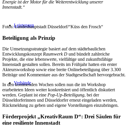
Energie ist der Motor für die Weiterentwicklung unserer
Innenstadt.“
Leistungen
Fotos: Landeshauptstadt Düsseldorf/“Küss den Frosch“
Beteiligung als Prinzip
Die Umsetzungsstrategie basiert auf dem städtebaulichen
Entwicklungskonzept
Raumwerk D
und bündelt zahlreiche
Projekte, die eine lebenswerte, vielfältige und zukunftsfähige
Innenstadt gestalten sollen. Bereits im Frühjahr hatten ein erster
Akteursworkshop sowie eine breite Onlinebeteiligung über 3.300
Beiträge und Kommentare aus der Stadtgesellschaft hervorgebracht.
Verbände
In den kommenden Wochen sollen nun die im Workshop
erarbeiteten Ideen weiter konkretisiert und öffentlich diskutiert
werden. Geplant ist eine
Pop-Up-Beteiligung
, bei der
Düsseldorferinnen und Düsseldorfer erneut eingeladen werden,
Rückmeldung zu geben und eigene Vorstellungen einzubringen.
Förderprojekt „KreativRaum D“: Drei Säulen für
eine resiliente Innenstadt