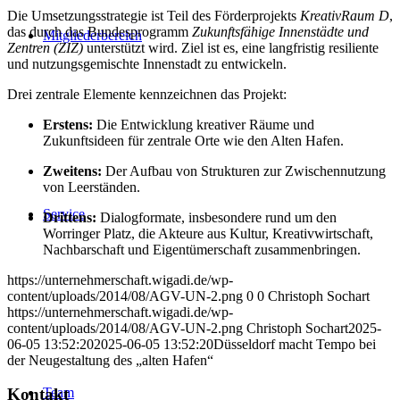
Die Umsetzungsstrategie ist Teil des Förderprojekts
KreativRaum D
,
das durch das Bundesprogramm
Zukunftsfähige Innenstädte und
Mitgliederbereich
Zentren (ZIZ)
unterstützt wird. Ziel ist es, eine langfristig resiliente
und nutzungsgemischte Innenstadt zu entwickeln.
Drei zentrale Elemente kennzeichnen das Projekt:
Erstens:
Die Entwicklung kreativer Räume und
Zukunftsideen für zentrale Orte wie den Alten Hafen.
Zweitens:
Der Aufbau von Strukturen zur Zwischennutzung
von Leerständen.
Service
Drittens:
Dialogformate, insbesondere rund um den
Worringer Platz, die Akteure aus Kultur, Kreativwirtschaft,
Nachbarschaft und Eigentümerschaft zusammenbringen.
https://unternehmerschaft.wigadi.de/wp-
content/uploads/2014/08/AGV-UN-2.png
0
0
Christoph Sochart
https://unternehmerschaft.wigadi.de/wp-
content/uploads/2014/08/AGV-UN-2.png
Christoph Sochart
2025-
06-05 13:52:20
2025-06-05 13:52:20
Düsseldorf macht Tempo bei
der Neugestaltung des „alten Hafen“
Team
Kontakt