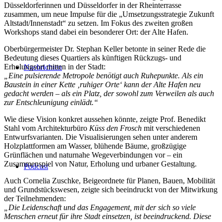
Düsseldorferinnen und Düsseldorfer in der Rheinterrasse
zusammen, um neue Impulse für die „Umsetzungsstrategie Zukunft
Altstadt/Innenstadt“ zu setzen. Im Fokus des zweiten großen
Workshops stand dabei ein besonderer Ort: der Alte Hafen.
Oberbürgermeister Dr. Stephan Keller betonte in seiner Rede die
Bedeutung dieses Quartiers als künftigen Rückzugs- und
Erholungsort mitten in der Stadt:
Nachrichten
„Eine pulsierende Metropole benötigt auch Ruhepunkte. Als ein
Baustein in einer Kette ‚ruhiger Orte‘ kann der Alte Hafen neu
gedacht werden – als ein Platz, der sowohl zum Verweilen als auch
zur Entschleunigung einlädt.“
Wie diese Vision konkret aussehen könnte, zeigte Prof. Benedikt
Stahl vom Architekturbüro
Küss den Frosch
mit verschiedenen
Entwurfsvarianten. Die Visualisierungen sehen unter anderem
Holzplattformen am Wasser, blühende Bäume, großzügige
Grünflächen und naturnahe Wegeverbindungen vor – ein
Zusammenspiel von Natur, Erholung und urbaner Gestaltung.
Podcast
Auch Cornelia Zuschke, Beigeordnete für Planen, Bauen, Mobilität
und Grundstückswesen, zeigte sich beeindruckt von der Mitwirkung
der Teilnehmenden:
„Die Leidenschaft und das Engagement, mit der sich so viele
Menschen erneut für ihre Stadt einsetzen, ist beeindruckend. Diese