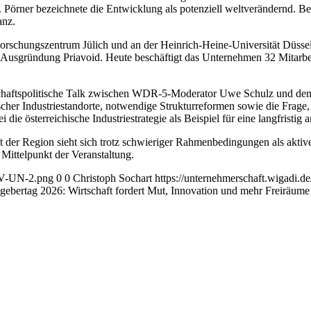
Pörner bezeichnete die Entwicklung als potenziell weltverändernd. B
anz.
Forschungszentrum Jülich und an der Heinrich-Heine-Universität Düsseld
Ausgründung Priavoid. Heute beschäftigt das Unternehmen 32 Mitarbeit
schaftspolitische Talk zwischen WDR-5-Moderator Uwe Schulz und dem
her Industriestandorte, notwendige Strukturreformen sowie die Frage, w
ie österreichische Industriestrategie als Beispiel für eine langfristig a
t der Region sieht sich trotz schwieriger Rahmenbedingungen als aktiv
 Mittelpunkt der Veranstaltung.
AGV-UN-2.png
0
0
Christoph Sochart
https://unternehmerschaft.wigadi
tgebertag 2026: Wirtschaft fordert Mut, Innovation und mehr Freiräum