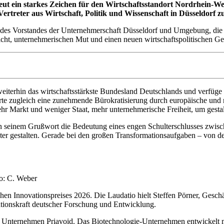
t ein starkes Zeichen für den Wirtschaftsstandort Nordrhein-We
Vertreter aus Wirtschaft, Politik und Wissenschaft in Düsseldorf
s Vorstandes der Unternehmerschaft Düsseldorf und Umgebung, die Gäst
ht, unternehmerischen Mut und einen neuen wirtschaftspolitischen Ges
 weiterhin das wirtschaftsstärkste Bundesland Deutschlands und verfüg
ierte zugleich eine zunehmende Bürokratisierung durch europäische un
mehr Markt und weniger Staat, mehr unternehmerische Freiheit, um ges
 seinem Grußwort die Bedeutung eines engen Schulterschlusses zwischen
enter gestalten. Gerade bei den großen Transformationsaufgaben – von 
to: C. Weber
en Innovationspreises 2026. Die Laudatio hielt Steffen Pörner, Gesch
ationskraft deutscher Forschung und Entwicklung.
er Unternehmen Priavoid. Das Biotechnologie-Unternehmen entwickelt 