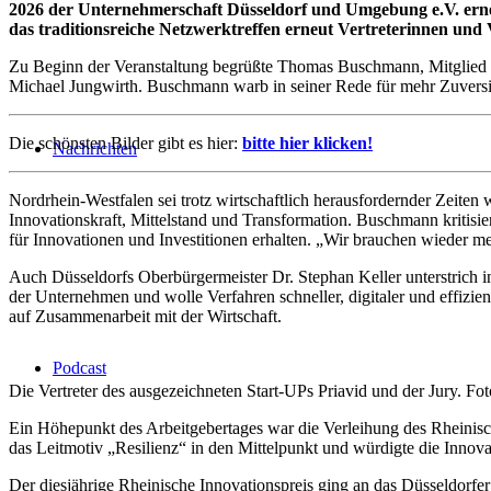
2026 der Unternehmerschaft Düsseldorf und Umgebung e.V. erneu
das traditionsreiche Netzwerktreffen erneut Vertreterinnen und 
Zu Beginn der Veranstaltung begrüßte Thomas Buschmann, Mitglied de
Michael Jungwirth. Buschmann warb in seiner Rede für mehr Zuversic
Die schönsten Bilder gibt es hier:
bitte hier klicken!
Nachrichten
Nordrhein-Westfalen sei trotz wirtschaftlich herausfordernder Zeiten
Innovationskraft, Mittelstand und Transformation. Buschmann kritis
für Innovationen und Investitionen erhalten. „Wir brauchen wieder 
Auch Düsseldorfs Oberbürgermeister Dr. Stephan Keller unterstrich in
der Unternehmen und wolle Verfahren schneller, digitaler und effizi
auf Zusammenarbeit mit der Wirtschaft.
Podcast
Die Vertreter des ausgezeichneten Start-UPs Priavid und der Jury. Fo
Ein Höhepunkt des Arbeitgebertages war die Verleihung des Rheinisch
das Leitmotiv „Resilienz“ in den Mittelpunkt und würdigte die Innov
Der diesjährige Rheinische Innovationspreis ging an das Düsseldorf