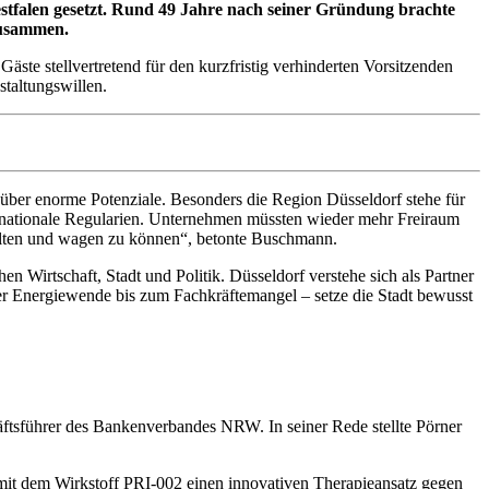
stfalen gesetzt. Rund 49 Jahre nach seiner Gründung brachte
 zusammen.
e stellvertretend für den kurzfristig verhinderten Vorsitzenden
taltungswillen.
e über enorme Potenziale. Besonders die Region Düsseldorf stehe für
d nationale Regularien. Unternehmen müssten wieder mehr Freiraum
talten und wagen zu können“, betonte Buschmann.
 Wirtschaft, Stadt und Politik. Düsseldorf verstehe sich als Partner
der Energiewende bis zum Fachkräftemangel – setze die Stadt bewusst
äftsführer des Bankenverbandes NRW. In seiner Rede stellte Pörner
mit dem Wirkstoff PRI-002 einen innovativen Therapieansatz gegen