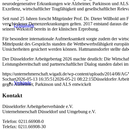
neurodegenerative Erkrankungen wie Alzheimer, Parkinson und ALS. 
Exzellenz, wirtschaftlicher Tragfähigkeit und gesellschaftlicher Relev
Seit rund 25 Jahren forscht Mitgründer Prof. Dr. Dieter Willbold am 
verschiedener Demenzerkrankungen gelten. 2017 entstand daraus die 
Leistungen
seinem Wirkstoff bereits in der klinischen Erprobung.
Für besondere internationale Aufmerksamkeit sorgte zudem der wirt
Mittelpunkt des Gesprächs standen die Wettbewerbsfähigkeit europäisc
Unsicherheiten gesichert werden können. Hattmannsdorfer stellte dabei d
Der Düsseldorfer Arbeitgebertag 2026 machte deutlich: Die Wirtschaf
Leistungsbereitschaft und partnerschaftlicher Dialog standen dabei im
https://unternehmerschaft.wigadi.de/wp-content/uploads/2014/08/
Sochart
2026-05-13 16:35:51
2026-05-21 08:22:15
Düsseldorfer Arbei
Verbände
gegen Alzheimer, Parkinson und ALS entwickelt
Kontakt
Düsseldorfer Arbeitgeberverbände e.V.
Unternehmerschaft Düsseldorf und Umgebung e.V.
Telefon: 0211.66908-0
Telefax: 0211.66908-30