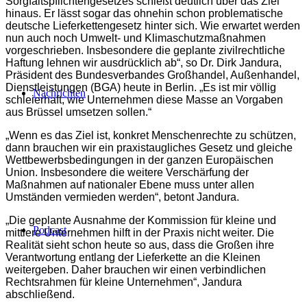
Sorgfaltspflichtengesetzes schießt deutlich über das Ziel
hinaus. Er lässt sogar das ohnehin schon problematische
deutsche Lieferkettengesetz hinter sich. Wie erwartet werden
nun auch noch Umwelt- und Klimaschutzmaßnahmen
vorgeschrieben. Insbesondere die geplante zivilrechtliche
Haftung lehnen wir ausdrücklich ab“, so Dr. Dirk Jandura,
Präsident des Bundesverbandes Großhandel, Außenhandel,
Dienstleistungen (BGA) heute in Berlin. „Es ist mir völlig
Nachrichten
schleierhaft, wie Unternehmen diese Masse an Vorgaben
aus Brüssel umsetzen sollen.“
„Wenn es das Ziel ist, konkret Menschenrechte zu schützen,
dann brauchen wir ein praxistaugliches Gesetz und gleiche
Wettbewerbsbedingungen in der ganzen Europäischen
Union. Insbesondere die weitere Verschärfung der
Maßnahmen auf nationaler Ebene muss unter allen
Umständen vermieden werden“, betont Jandura.
„Die geplante Ausnahme der Kommission für kleine und
Podcast
mittlere Unternehmen hilft in der Praxis nicht weiter. Die
Realität sieht schon heute so aus, dass die Großen ihre
Verantwortung entlang der Lieferkette an die Kleinen
weitergeben. Daher brauchen wir einen verbindlichen
Rechtsrahmen für kleine Unternehmen“, Jandura
abschließend.