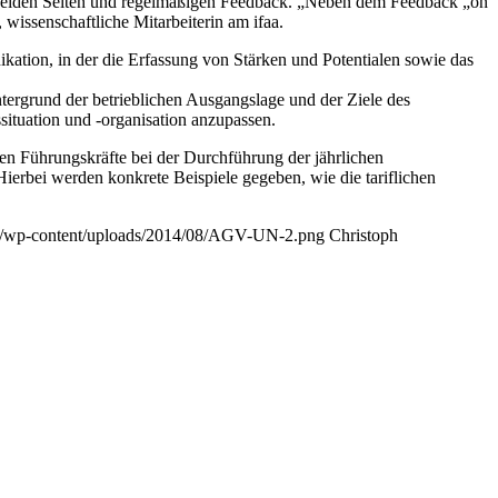
f beiden Seiten und regelmäßigen Feedback. „Neben dem Feedback „on
 wissenschaftliche Mitarbeiterin am ifaa.
ikation, in der die Erfassung von Stärken und Potentialen sowie das
ntergrund der betrieblichen Ausgangslage und der Ziele des
situation und -organisation anzupassen.
en Führungskräfte bei der Durchführung der jährlichen
ierbei werden konkrete Beispiele gegeben, wie die tariflichen
.de/wp-content/uploads/2014/08/AGV-UN-2.png
Christoph