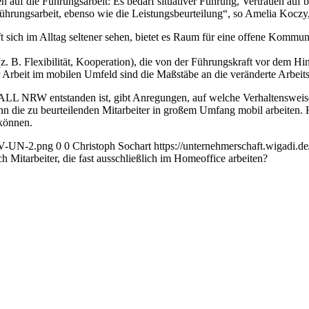
auf die Führungsarbeit: Es bedarf situativer Führung, Vertrauen au
Führungsarbeit, ebenso wie die Leistungsbeurteilung“, so Amelia Koczy,
 sich im Alltag seltener sehen, bietet es Raum für eine offene Kommun
z. B. Flexibilität, Kooperation), die von der Führungskraft vor dem Hi
 Arbeit im mobilen Umfeld sind die Maßstäbe an die veränderte Arbeits
ETALL NRW entstanden ist, gibt Anregungen, auf welche Verhaltensweis
n die zu beurteilenden Mitarbeiter in großem Umfang mobil arbeiten. H
 können.
AGV-UN-2.png
0
0
Christoph Sochart
https://unternehmerschaft.wigadi
ich Mitarbeiter, die fast ausschließlich im Homeoffice arbeiten?