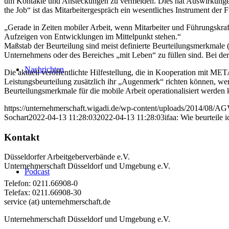
um Kontakte und Ansteckungen zu vermeiden. Dies hat Auswirkungen 
the Job“ ist das Mitarbeitergespräch ein wesentliches Instrument der 
„Gerade in Zeiten mobiler Arbeit, wenn Mitarbeiter und Führungskraft
Aufzeigen von Entwicklungen im Mittelpunkt stehen.“
Maßstab der Beurteilung sind meist definierte Beurteilungsmerkmale (
Unternehmens oder des Bereiches „mit Leben“ zu füllen sind. Bei der
Nachrichten
Die aktuell veröffentlichte Hilfestellung, die in Kooperation mit M
Leistungsbeurteilung zusätzlich ihr „Augenmerk“ richten können, wen
Beurteilungsmerkmale für die mobile Arbeit operationalisiert werden
https://unternehmerschaft.wigadi.de/wp-content/uploads/2014/08/
Sochart
2022-04-13 11:28:03
2022-04-13 11:28:03
ifaa: Wie beurteile 
Kontakt
Düsseldorfer Arbeitgeberverbände e.V.
Unternehmerschaft Düsseldorf und Umgebung e.V.
Podcast
Telefon: 0211.66908-0
Telefax: 0211.66908-30
service (at) unternehmerschaft.de
Unternehmerschaft Düsseldorf und Umgebung e.V.