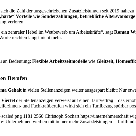
 sich die Zahl der ausgeschriebenen Zusatzleistungen seit 2019 nahezu v
„harte“ Vorteile
wie
Sonderzahlungen, betriebliche Altersvorsorge
ung verloren.
n ein zentraler Hebel im Wettbewerb um Arbeitskräfte“, sagt
Roman W
orte reichten längst nicht mehr.
au an Bedeutung:
Flexible Arbeitszeitmodelle
wie
Gleitzeit, Homeoffi
ten Berufen
ma Gehalt
in vielen Stellenanzeigen weiter ausgespart bleibt: Nur et
 Viertel
der Stellenanzeigen verweist auf einen Tarifvertrag – das erhö
elfer:innen- und Fachkraftberufen wirkt sich ein Tarifbezug spürbar posi
-scaled.png
1181
2560
Christoph Sochart
https://unternehmerschaft.
: Unternehmen werben mit immer mehr Zusatzleistungen – Tarifbindung