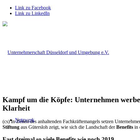
Link zu Facebook
Link zu LinkedIn
Kampf um die Köpfe: Unternehmen werben 
Klarheit
Netzwerk
(cs) In Zeiten des anhaltenden Fachkräftemangels setzen Unternehmen 
Stiftung
aus Gütersloh zeigt, wie sich die Landschaft der
Benefits
in 
Fast dreimal so viele Benefits wie noch 2019