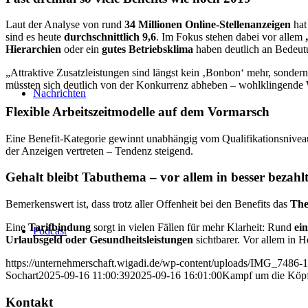
Laut der Analyse von rund
34 Millionen Online-Stellenanzeigen
hat
sind es heute
durchschnittlich 9,6
. Im Fokus stehen dabei vor allem
Hierarchien
oder ein
gutes Betriebsklima
haben deutlich an Bedeut
„Attraktive Zusatzleistungen sind längst kein ‚Bonbon‘ mehr, sonder
müssten sich deutlich von der Konkurrenz abheben – wohlklingende W
Nachrichten
Flexible Arbeitszeitmodelle auf dem Vormarsch
Eine Benefit-Kategorie gewinnt unabhängig vom Qualifikationsnive
der Anzeigen vertreten – Tendenz steigend.
Gehalt bleibt Tabuthema – vor allem in besser bezahl
Bemerkenswert ist, dass trotz aller Offenheit bei den Benefits das
The
Eine
Tarifbindung
sorgt in vielen Fällen für mehr Klarheit: Rund
ein
Podcast
Urlaubsgeld oder Gesundheitsleistungen
sichtbarer. Vor allem in H
https://unternehmerschaft.wigadi.de/wp-content/uploads/IMG_7486-1
Sochart
2025-09-16 11:00:39
2025-09-16 16:01:00
Kampf um die Köpfe
Kontakt