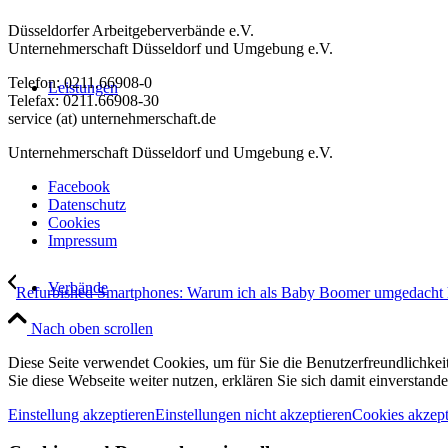
Düsseldorfer Arbeitgeberverbände e.V.
Unternehmerschaft Düsseldorf und Umgebung e.V.
Telefon: 0211.66908-0
Leistungen
Telefax: 0211.66908-30
service (at) unternehmerschaft.de
Unternehmerschaft Düsseldorf und Umgebung e.V.
Facebook
Datenschutz
Cookies
Impressum
Verbände
Refurbished Smartphones: Warum ich als Baby Boomer umgedacht
Nach oben scrollen
Diese Seite verwendet Cookies, um für Sie die Benutzerfreundlichke
Sie diese Webseite weiter nutzen, erklären Sie sich damit einverstande
Einstellung akzeptieren
Einstellungen nicht akzeptieren
Cookies akzept