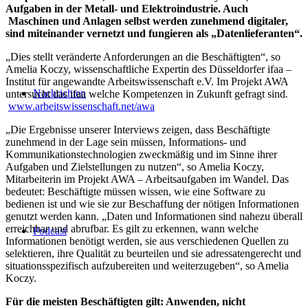
Aufgaben in der Metall- und Elektroindustrie. Auch
Maschinen und Anlagen selbst werden zunehmend digitaler,
sind miteinander vernetzt und fungieren als „Datenlieferanten“.
„Dies stellt veränderte Anforderungen an die Beschäftigten“, so
Amelia Koczy, wissenschaftliche Expertin des Düsseldorfer ifaa –
Institut für angewandte Arbeitswissenschaft e.V. Im Projekt AWA
Nachrichten
untersucht das ifaa welche Kompetenzen in Zukunft gefragt sind
.
www.arbeitswissenschaft.net/awa
„Die Ergebnisse unserer Interviews zeigen, dass Beschäftigte
zunehmend in der Lage sein müssen, Informations- und
Kommunikationstechnologien zweckmäßig und im Sinne ihrer
Aufgaben und Zielstellungen zu nutzen“, so Amelia Koczy,
Mitarbeiterin im Projekt AWA – Arbeitsaufgaben im Wandel. Das
bedeutet: Beschäftigte müssen wissen, wie eine Software zu
bedienen ist und wie sie zur Beschaffung der nötigen Informationen
genutzt werden kann. „Daten und Informationen sind nahezu überall
erreichbar und abrufbar. Es gilt zu erkennen, wann welche
Podcast
Informationen benötigt werden, sie aus verschiedenen Quellen zu
selektieren, ihre Qualität zu beurteilen und sie adressatengerecht und
situationsspezifisch aufzubereiten und weiterzugeben“, so Amelia
Koczy.
Für die meisten Beschäftigten gilt: Anwenden, nicht