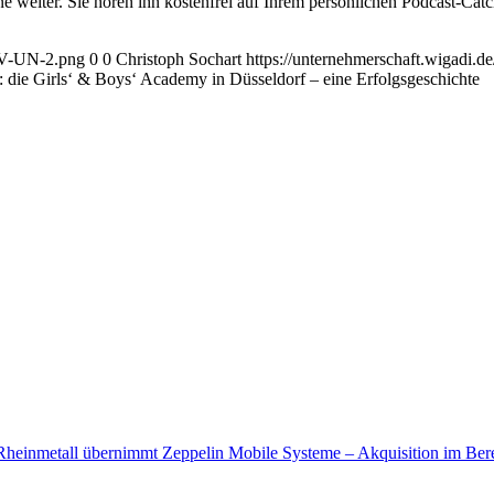
ne weiter. Sie hören ihn kostenfrei auf Ihrem persönlichen Podcast-Cat
AGV-UN-2.png
0
0
Christoph Sochart
https://unternehmerschaft.wigadi
: die Girls‘ & Boys‘ Academy in Düsseldorf – eine Erfolgsgeschichte
Rheinmetall übernimmt Zeppelin Mobile Systeme – Akquisition im Berei