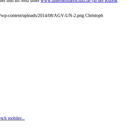
cher und im Netz unter
www.unternehmerschaft.de (in der Rubrik
.de/wp-content/uploads/2014/08/AGV-UN-2.png
Christoph
ch mobiler...