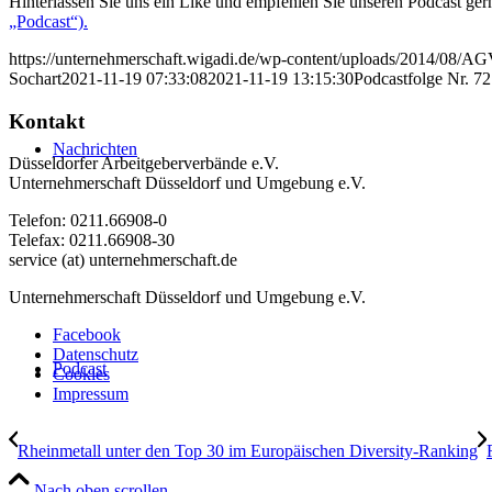
Hinterlassen Sie uns ein Like und empfehlen Sie unseren Podcast ger
„Podcast“).
https://unternehmerschaft.wigadi.de/wp-content/uploads/2014/08/
Sochart
2021-11-19 07:33:08
2021-11-19 13:15:30
Podcastfolge Nr. 72
Kontakt
Nachrichten
Düsseldorfer Arbeitgeberverbände e.V.
Unternehmerschaft Düsseldorf und Umgebung e.V.
Telefon: 0211.66908-0
Telefax: 0211.66908-30
service (at) unternehmerschaft.de
Unternehmerschaft Düsseldorf und Umgebung e.V.
Facebook
Datenschutz
Podcast
Cookies
Impressum
Rheinmetall unter den Top 30 im Europäischen Diversity-Ranking
Nach oben scrollen