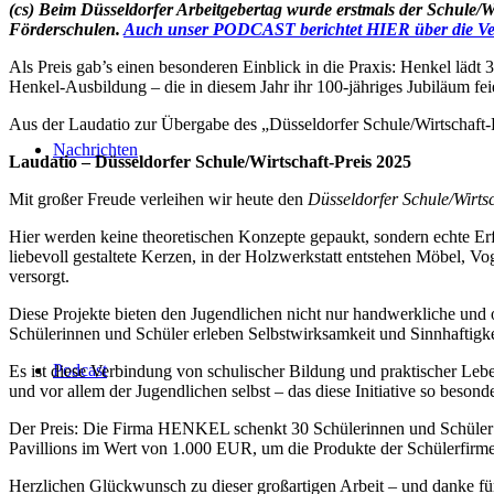
(cs) Beim Düsseldorfer Arbeitgebertag wurde erstmals der Schule/W
Förderschulen.
Auch unser PODCAST berichtet HIER über die Ve
Als Preis gab’s einen besonderen Einblick in die Praxis: Henkel lädt
Henkel-Ausbildung – die in diesem Jahr ihr 100-jähriges Jubiläum fei
Aus der Laudatio zur Übergabe des „Düsseldorfer Schule/Wirtschaft-Pr
Nachrichten
Laudatio – Düsseldorfer Schule/Wirtschaft-Preis 2025
Mit großer Freude verleihen wir heute den
Düsseldorfer Schule/Wirts
Hier werden keine theoretischen Konzepte gepaukt, sondern echte Er
liebevoll gestaltete Kerzen, in der Holzwerkstatt entstehen Möbel, V
versorgt.
Diese Projekte bieten den Jugendlichen nicht nur handwerkliche und o
Schülerinnen und Schüler erleben Selbstwirksamkeit und Sinnhaftigkei
Podcast
Es ist diese Verbindung von schulischer Bildung und praktischer Lebe
und vor allem der Jugendlichen selbst – das diese Initiative so besond
Der Preis: Die Firma HENKEL schenkt 30 Schülerinnen und Schüler ei
Pavillions im Wert von 1.000 EUR, um die Produkte der Schülerfirm
Herzlichen Glückwunsch zu dieser großartigen Arbeit – und danke für