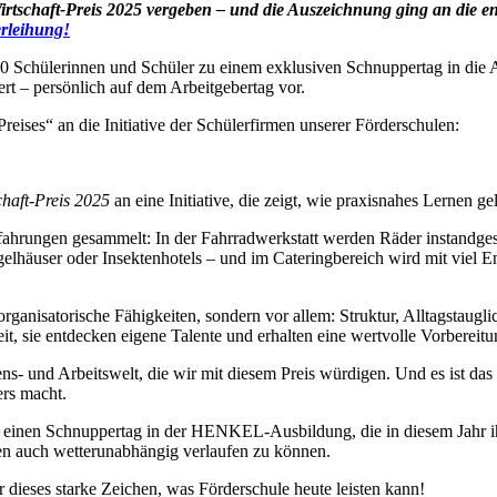
irtschaft-Preis 2025 vergeben – und die Auszeichnung ging an die eng
rleihung!
 30 Schülerinnen und Schüler zu einem exklusiven Schnuppertag in die A
ert – persönlich auf dem Arbeitgebertag vor.
eises“ an die Initiative der Schülerfirmen unserer Förderschulen:
chaft-Preis 2025
an eine Initiative, die zeigt, wie praxisnahes Lernen g
fahrungen gesammelt: In der Fahrradwerkstatt werden Räder instandges
ogelhäuser oder Insektenhotels – und im Cateringbereich wird mit viel
rganisatorische Fähigkeiten, sondern vor allem: Struktur, Alltagstaugl
t, sie entdecken eigene Talente und erhalten eine wertvolle Vorbereitu
ns- und Arbeitswelt, die wir mit diesem Preis würdigen. Und es ist da
ers macht.
nen Schnuppertag in der HENKEL-Ausbildung, die in diesem Jahr ihr 1
en auch wetterunabhängig verlaufen zu können.
 dieses starke Zeichen, was Förderschule heute leisten kann!