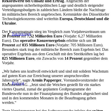
Rekordwerte bei Umsatz und Ertrag
. Angesichts der
angespannten sicherheitspolitischen Lage und deutlich steigender
Verteidigungsbudgets in zahlreichen Ländern bleibt die Nachfrage
im militärischen Bereich ungebrochen. Kernmärkte des Düsseldorfer
Technologiekonzerns sind weiterhin
Europa, Deutschland und die
Ukraine
.
Der Konzernumsatz stieg im Vergleich zum Vorjahreszeitraum um
Nachrichten
20 Prozent
auf
7,52 Milliarden Euro
(Vorjahr: 6,27 Milliarden
Euro). Das
operative Konzernergebnis
erhöhte sich um
18
Prozent
auf
835 Millionen Euro
(Vorjahr: 705 Millionen Euro).
Besonders stark trug der militärische Bereich zum Ergebnis bei: Das
operative Ergebnis aus dem Geschäft mit den Streitkräften lag bei
825 Millionen Euro
, ein Zuwachs von
14 Prozent
gegenüber dem
Vorjahr.
„Wir haben uns kraftvoll entwickelt und sind mit solidem Wachstum
auf gutem Kurs zur Erreichung unserer anspruchsvollen
Jahresziele“, sagte
Armin Papperger
, Vorstandsvorsitzender der
Podcast
Rheinmetall AG. „Jetzt sind die Weichen gestellt für ein starkes
viertes Quartal, zumal die geplanten Großprogramme der
Bundeswehr nun in der Finanzplanung des Bundes abgesichert sind
und in den kommenden Monaten in die Beauftragung gehen
werden.“
Trotz Verzögerungen bei der Auftragsvergabe infolge der
späten