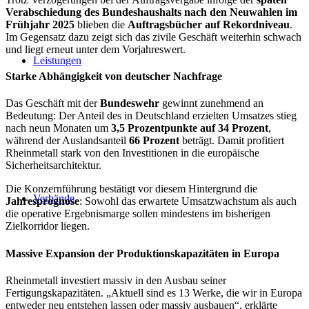
Verabschiedung des Bundeshaushalts nach den Neuwahlen im
Frühjahr 2025
blieben die
Auftragsbücher auf Rekordniveau
.
Im Gegensatz dazu zeigt sich das zivile Geschäft weiterhin schwach
und liegt erneut unter dem Vorjahreswert.
Leistungen
Starke Abhängigkeit von deutscher Nachfrage
Das Geschäft mit der
Bundeswehr
gewinnt zunehmend an
Bedeutung: Der Anteil des in Deutschland erzielten Umsatzes stieg
nach neun Monaten um
3,5 Prozentpunkte auf 34 Prozent
,
während der Auslandsanteil
66 Prozent
beträgt. Damit profitiert
Rheinmetall stark von den Investitionen in die europäische
Sicherheitsarchitektur.
Die Konzernführung bestätigt vor diesem Hintergrund die
Verbände
Jahresprognose
: Sowohl das erwartete Umsatzwachstum als auch
die operative Ergebnismarge sollen mindestens im bisherigen
Zielkorridor liegen.
Massive Expansion der Produktionskapazitäten in Europa
Rheinmetall investiert massiv in den Ausbau seiner
Fertigungskapazitäten. „Aktuell sind es 13 Werke, die wir in Europa
entweder neu entstehen lassen oder massiv ausbauen“, erklärte