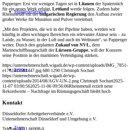
Papperger. Erst vor wenigen Tagen sei in
Litauen
der Spatenstich
für ein neues Werk erfolgt,
Lettland
werde folgen. Zudem habe
Mitgliederbereich
Rheinmetall mit der
bulgarischen Regierung
den Aufbau zweier
großer Werke für Munition und Pulver vereinbart.
„Mit den Projekten, die wir in der Pipeline haben, werden wir
künftig in allen wichtigen Bereichen ein relevanter Akteur sein – zu
Lande, zu Wasser, in der Luft und auch im Weltraum“, so Papperger
weiter. Durch den geplanten
Zukauf von NVL
, dem
Marineschiffbaugeschäft der
Lürssen-Gruppe
, will der Konzern
seine Position in der maritimen Verteidigung stärken.
https://unternehmerschaft.wigadi.de/wp-content/uploads/IMG_7851-
Service
e1762415581447.jpg
680
1290
Christoph Sochart
https://unternehmerschaft.wigadi.de/wp-
content/uploads/2014/08/AGV-UN-2.png
Christoph Sochart
2025-
11-07 03:00:56
2025-11-06 09:56:06
Rheinmetall erzielt neue
Rekordwerte – Nachfrage im Rüstungsgeschäft bleibt hoch
Kontakt
Düsseldorfer Arbeitgeberverbände e.V.
Unternehmerschaft Düsseldorf und Umgebung e.V.
Team
Telefon: 0211.66908-0