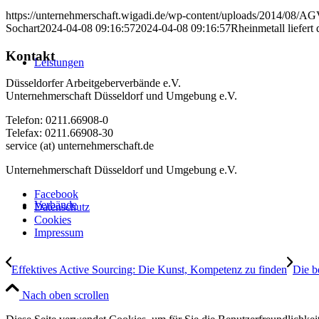
https://unternehmerschaft.wigadi.de/wp-content/uploads/2014/08/
Sochart
2024-04-08 09:16:57
2024-04-08 09:16:57
Rheinmetall liefert
Kontakt
Leistungen
Düsseldorfer Arbeitgeberverbände e.V.
Unternehmerschaft Düsseldorf und Umgebung e.V.
Telefon: 0211.66908-0
Telefax: 0211.66908-30
service (at) unternehmerschaft.de
Unternehmerschaft Düsseldorf und Umgebung e.V.
Facebook
Verbände
Datenschutz
Cookies
Impressum
Effektives Active Sourcing: Die Kunst, Kompetenz zu finden
Die b
Nach oben scrollen