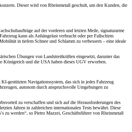
onzern. Dieser wird von Rheinmetall geschult, um den Kunden, die
achschubaufträge auf der vorderen und letzten Meile, signaturarme
Fahrzeug kann als Anhängelast verbracht oder per Fallschirm
obilität in tiefem Schnee und Schlamm zu verbessern – eine ideale
rischen Übungen von Landstreitkräften eingesetzt, darunter das
igte Königreich und die USA haben dieses UGV erworben.
KI-gestützten Navigationssystem, das sich in jedes Fahrzeug
r-Fahrzeugen, autonom durch anspruchsvolle Umgebungen zu
vorteil zu verschaffen und sich auf die Herausforderungen des
tzten Jahren in zahlreichen internationalen Tests bewährt. Diese
s zu werden“, so Pietro Mazzei, Geschäftsführer von Rheinmetall