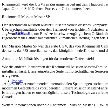
Rheinmetall wird die UGVs in Zusammenarbeit mit dem Hauptauftrag
Japan Ground Self-Defense Force, vor Ort zu unterstützen.
Rheinmetall Mission Master SP
Der Rheinmetall Mission Master SP ist ein vollelektrisches, kompak
Überwachungsaufträge oder den Transport von leichten Nutzlasten, ei
Nachrichten
abgeworfen werden, um Einsätze in schwer zugänglichem Gelände durc
Eigenschaft für Länder mit extremen klimatischen Bedingungen wie 
Der Mission Master SP war das erste UGV, das von Rheinmetall Canad
deutsche, das US-amerikanische, das königlich-niederländische und
Autonome Mobilitätslösungen für das moderne Gefechtsfeld
Wie die anderen Plattformen der Rheinmetall Mission Master-Familie
installieren lässt. Diese agnostische Suite mit fortschrittlichen 
navigieren.
Podcast
„Angesichts der zunehmenden internationalen Spannungen suchen im
modernen Gefechtsfelds vorzubereiten. Unsere Mission Master-Fahrzeug
Erfahrungen haben es uns ermöglicht, unsere Technologie zu verfei
Canada.
Weitere Informationen über die Rheinmetall Mission Master UGV-Fam