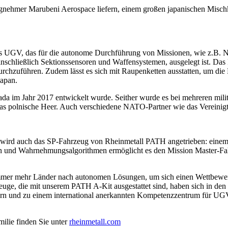
nehmer Marubeni Aerospace liefern, einem großen japanischen Mischk
tes UGV, das für die autonome Durchführung von Missionen, wie z.B. N
nschließlich Sektionssensoren und Waffensystemen, ausgelegt ist. Das 
hzuführen. Zudem lässt es sich mit Raupenketten ausstatten, um die M
Japan.
a im Jahr 2017 entwickelt wurde. Seither wurde es bei mehreren militä
 das polnische Heer. Auch verschiedene NATO-Partner wie das Verein
 wird auch das SP-Fahrzeug von Rheinmetall PATH angetrieben: einem 
Sensoren und Wahrnehmungsalgorithmen ermöglicht es den Mission Maste
mer mehr Länder nach autonomen Lösungen, um sich einen Wettbewerbs
e, die mit unserem PATH A-Kit ausgestattet sind, haben sich in den le
nern und zu einem international anerkannten Kompetenzzentrum für UGV
ilie finden Sie unter
rheinmetall.com