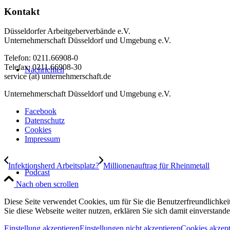
Kontakt
Düsseldorfer Arbeitgeberverbände e.V.
Unternehmerschaft Düsseldorf und Umgebung e.V.
Telefon: 0211.66908-0
Telefax: 0211.66908-30
Nachrichten
service (at) unternehmerschaft.de
Unternehmerschaft Düsseldorf und Umgebung e.V.
Facebook
Datenschutz
Cookies
Impressum
Infektionsherd Arbeitsplatz?
Millionenauftrag für Rheinmetall
Podcast
Nach oben scrollen
Diese Seite verwendet Cookies, um für Sie die Benutzerfreundlichke
Sie diese Webseite weiter nutzen, erklären Sie sich damit einverstande
Einstellung akzeptieren
Einstellungen nicht akzeptieren
Cookies akzept