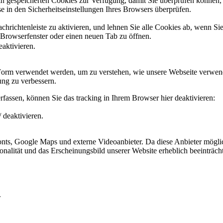
ain gespeicherten Cookies zur Verfügung, damit Sie überprüfen können,
 in den Sicherheitseinstellungen Ihres Browsers überprüfen.
hrichtenleiste zu aktivieren, und lehnen Sie alle Cookies ab, wenn Si
 Browserfenster oder einen neuen Tab zu öffnen.
eaktivieren.
 Form verwendet werden, um zu verstehen, wie unsere Webseite verwen
ng zu verbessern.
fassen, können Sie das tracking in Ihrem Browser hier deaktivieren:
 deaktivieren.
ts, Google Maps und externe Videoanbieter. Da diese Anbieter mögli
ktionalität und das Erscheinungsbild unserer Website erheblich beeintr
.