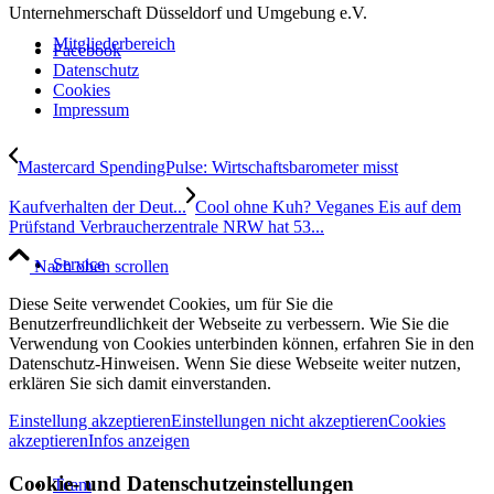
Unternehmerschaft Düsseldorf und Umgebung e.V.
Mitgliederbereich
Facebook
Datenschutz
Cookies
Impressum
Mastercard SpendingPulse: Wirtschaftsbarometer misst
Kaufverhalten der Deut...
Cool ohne Kuh? Veganes Eis auf dem
Prüfstand Verbraucherzentrale NRW hat 53...
Service
Nach oben scrollen
Diese Seite verwendet Cookies, um für Sie die
Benutzerfreundlichkeit der Webseite zu verbessern. Wie Sie die
Verwendung von Cookies unterbinden können, erfahren Sie in den
Datenschutz-Hinweisen. Wenn Sie diese Webseite weiter nutzen,
erklären Sie sich damit einverstanden.
Einstellung akzeptieren
Einstellungen nicht akzeptieren
Cookies
akzeptieren
Infos anzeigen
Cookie- und Datenschutzeinstellungen
Team