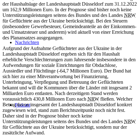
der Haushaltslage der Landeshauptstadt Düsseldorf zum 31.12.2022
um 162,9 Millionen Euro. In der Prognose sind bisher noch keine
Unterstützungsleistungen seitens des Bundes und des Landes
NRW
für Geflüchtete aus der Ukraine berücksichtigt. Bei den Steuern
(insbesondere Gewerbesteuer, Gemeindeanteile an der Einkommen-
und Umsatzsteuer und anderem) wird aktuell von einer Erreichung
des Planansatzes ausgegangen.
Nachrichten
Aufgrund der Aufnahme Geflüchteter aus der Ukraine in der
Landeshauptstadt Düsseldorf ergeben sich für den Haushalt
erhebliche Verschlechterungen zum Jahresende insbesondere in den
Aufwendungen für soziale Einrichtungen für Obdachlose,
Aussiedler und Flüchtlinge (-64,7 Millionen Euro). Der Bund hat
sich hier zu einer Mitverantwortung bei Finanzierung,
Unterbringung, Verpflegung und Betreuung der Geflüchteten
bekannt und will die Kommunen über die Länder mit insgesamt 2
Milliarden Euro entlasten. Nach derzeitigem Stand werden
voraussichtlich 430,8 Millionen Euro nach
NRW
fließen. Welcher
Betrag davon insgesamt der Landeshauptstadt Düsseldorf konkret
Podcast
zugewiesen wird, stand zum Berichtszeitpunkt noch nicht fest.
Daher sind in der Prognose bisher noch keine
Unterstützungsleistungen seitens des Bundes und des Landes
NRW
für Geflüchtete aus der Ukraine berücksichtigt, sondern nur der
zusätzliche Aufwand.