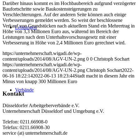
Darüber hinaus kommt es im Hochbaubereich aufgrund verzögerter
Baufortschritte sowie Baukostensteigerungen zu
Verschlechterungen. Auf der anderen Seite können auch einige
Verbesserungen gemeldet werden. So weist der beschlossene
Verkauf von Grundstücken nach aktuellem Stand ein Mehrertrag in
Leistungen
Höhe von 3,3 Millionen Euro aus, während im Bereich der
Leistungen nach dem Unterhaltsvorschussgesetz mit einer
Verbesserung in Höhe von 2,4 Millionen Euro gerechnet wird.
https://unternehmerschaft.wigadi.de/wp-
content/uploads/2014/08/AGV-UN-2.png
0
0
Christoph Sochart
https://unternehmerschaft.wigadi.de/wp-
content/uploads/2014/08/AGV-UN-2.png
Christoph Sochart
2022-
06-16 18:22:14
2022-06-13 18:23:44
Stadt macht in diesem Jahr ein
Minus von knapp 300 Millionen Euro
Verbände
Kontakt
Düsseldorfer Arbeitgeberverbände e.V.
Unternehmerschaft Düsseldorf und Umgebung e.V.
Telefon: 0211.66908-0
Telefax: 0211.66908-30
service (at) unternehmerschaft.de