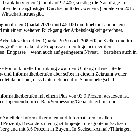
d sank im vierten Quartal auf 92.400, so stieg die Nachfrage im
 über dem langfristigen Durchschnitt der zweiten Quartale von 2015
 Wirtschaft herausgibt.
rug im dritten Quartal 2020 rund 46.100 und blieb auf ähnlichem
 mit einem weiteren Rückgang der Arbeitslosigkeit gerechnet.
rbeitslose im dritten Quartal 2020 noch 208 offene Stellen und im
rs groß sind dabei die Engpässe in den Ingenieurberufen
fen. Engpässe – wenn auch auf geringerem Niveau – bestehen auch in
arke konjunkturelle Eintrübung zwar den Umfang offener Stellen
r- und Informatikerberufen aber selbst in diesem Zeitraum weiter
deutet darauf hin, dass Unternehmen ihre Stammbelegschaft
nformatikerberufen mit einem Plus von 93,9 Prozent gestiegen ist.
 den Ingenieurberufen Bau/Vermessung/Gebäudetechnik und
Anteil der Informatikerinnen und Informatikern an allen
8 Prozent). Besonders niedrig ist hingegen die Quote in Sachsen-
emberg und mit 3,6 Prozent in Bayern. In Sachsen-Anhalt/Thüringen