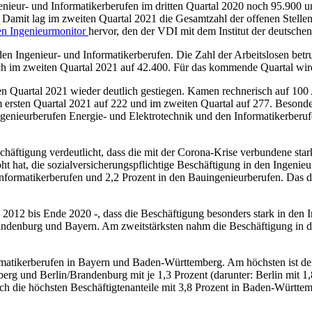
enieur- und Informatikerberufen im dritten Quartal 2020 noch 95.900 un
 Damit lag im zweiten Quartal 2021 die Gesamtzahl der offenen Stellen
en Ingenieurmonitor
hervor, den der VDI mit dem Institut der deutschen
 den Ingenieur- und Informatikerberufen. Die Zahl der Arbeitslosen bet
ch im zweiten Quartal 2021 auf 42.400. Für das kommende Quartal wird
 Quartal 2021 wieder deutlich gestiegen. Kamen rechnerisch auf 100 A
im ersten Quartal 2021 auf 222 und im zweiten Quartal auf 277. Besonde
genieurberufen Energie- und Elektrotechnik und den Informatikerberu
schäftigung verdeutlicht, dass die mit der Corona-Krise verbundene st
t hat, die sozialversicherungspflichtige Beschäftigung in den Ingenieu
Informatikerberufen und 2,2 Prozent in den Bauingenieurberufen. Das 
e 2012 bis Ende 2020 -, dass die Beschäftigung besonders stark in den I
andenburg und Bayern. Am zweitstärksten nahm die Beschäftigung in
matikerberufen in Bayern und Baden-Württemberg. Am höchsten ist der 
rg und Berlin/Brandenburg mit je 1,3 Prozent (darunter: Berlin mit 1,
ich die höchsten Beschäftigtenanteile mit 3,8 Prozent in Baden-Württ