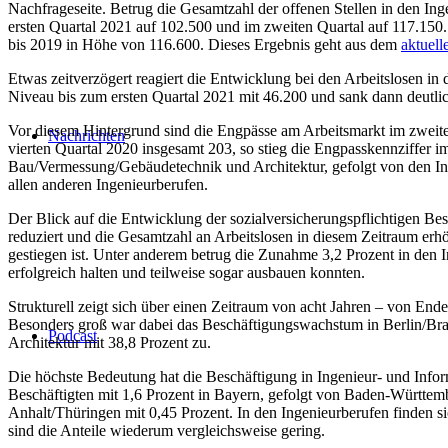
Nachfrageseite. Betrug die Gesamtzahl der offenen Stellen in den Ing
ersten Quartal 2021 auf 102.500 und im zweiten Quartal auf 117.150.
bis 2019 in Höhe von 116.600. Dieses Ergebnis geht aus dem
aktuell
Etwas zeitverzögert reagiert die Entwicklung bei den Arbeitslosen in
Niveau bis zum ersten Quartal 2021 mit 46.200 und sank dann deutli
Vor diesem Hintergrund sind die Engpässe am Arbeitsmarkt im zweiten
Nachrichten
vierten Quartal 2020 insgesamt 203, so stieg die Engpasskennziffer 
Bau/Vermessung/Gebäudetechnik und Architektur, gefolgt von den In
allen anderen Ingenieurberufen.
Der Blick auf die Entwicklung der sozialversicherungspflichtigen Be
reduziert und die Gesamtzahl an Arbeitslosen in diesem Zeitraum erhöh
gestiegen ist. Unter anderem betrug die Zunahme 3,2 Prozent in den 
erfolgreich halten und teilweise sogar ausbauen konnten.
Strukturell zeigt sich über einen Zeitraum von acht Jahren – von End
Besonders groß war dabei das Beschäftigungswachstum in Berlin/Br
Podcast
Architektur mit 38,8 Prozent zu.
Die höchste Bedeutung hat die Beschäftigung in Ingenieur- und Infor
Beschäftigten mit 1,6 Prozent in Bayern, gefolgt von Baden-Württembe
Anhalt/Thüringen mit 0,45 Prozent. In den Ingenieurberufen finden s
sind die Anteile wiederum vergleichsweise gering.