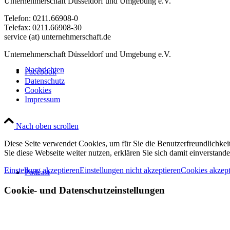
Unternehmerschaft Düsseldorf und Umgebung e.V.
Telefon: 0211.66908-0
Telefax: 0211.66908-30
service (at) unternehmerschaft.de
Unternehmerschaft Düsseldorf und Umgebung e.V.
Nachrichten
Facebook
Datenschutz
Cookies
Impressum
Nach oben scrollen
Diese Seite verwendet Cookies, um für Sie die Benutzerfreundlichke
Sie diese Webseite weiter nutzen, erklären Sie sich damit einverstande
Einstellung akzeptieren
Einstellungen nicht akzeptieren
Cookies akzept
Podcast
Cookie- und Datenschutzeinstellungen