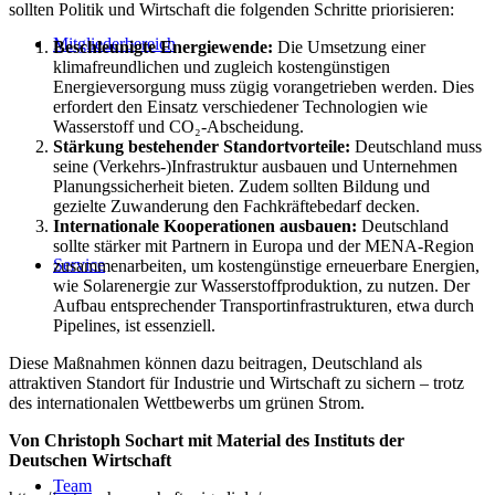
sollten Politik und Wirtschaft die folgenden Schritte priorisieren:
Mitgliederbereich
Beschleunigte Energiewende:
Die Umsetzung einer
klimafreundlichen und zugleich kostengünstigen
Energieversorgung muss zügig vorangetrieben werden. Dies
erfordert den Einsatz verschiedener Technologien wie
Wasserstoff und CO₂-Abscheidung.
Stärkung bestehender Standortvorteile:
Deutschland muss
seine (Verkehrs-)Infrastruktur ausbauen und Unternehmen
Planungssicherheit bieten. Zudem sollten Bildung und
gezielte Zuwanderung den Fachkräftebedarf decken.
Internationale Kooperationen ausbauen:
Deutschland
sollte stärker mit Partnern in Europa und der MENA-Region
Service
zusammenarbeiten, um kostengünstige erneuerbare Energien,
wie Solarenergie zur Wasserstoffproduktion, zu nutzen. Der
Aufbau entsprechender Transportinfrastrukturen, etwa durch
Pipelines, ist essenziell.
Diese Maßnahmen können dazu beitragen, Deutschland als
attraktiven Standort für Industrie und Wirtschaft zu sichern – trotz
des internationalen Wettbewerbs um grünen Strom.
Von Christoph Sochart mit Material des Instituts der
Deutschen Wirtschaft
Team