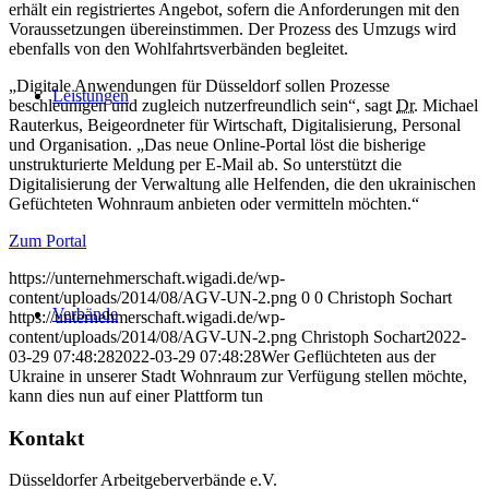
erhält ein registriertes Angebot, sofern die Anforderungen mit den
Voraussetzungen übereinstimmen. Der Prozess des Umzugs wird
ebenfalls von den Wohlfahrtsverbänden begleitet.
„Digitale Anwendungen für Düsseldorf sollen Prozesse
Leistungen
beschleunigen und zugleich nutzerfreundlich sein“, sagt
Dr.
Michael
Rauterkus, Beigeordneter für Wirtschaft, Digitalisierung, Personal
und Organisation. „Das neue Online-Portal löst die bisherige
unstrukturierte Meldung per E-Mail ab. So unterstützt die
Digitalisierung der Verwaltung alle Helfenden, die den ukrainischen
Gefüchteten Wohnraum anbieten oder vermitteln möchten.“
Zum Portal
https://unternehmerschaft.wigadi.de/wp-
content/uploads/2014/08/AGV-UN-2.png
0
0
Christoph Sochart
Verbände
https://unternehmerschaft.wigadi.de/wp-
content/uploads/2014/08/AGV-UN-2.png
Christoph Sochart
2022-
03-29 07:48:28
2022-03-29 07:48:28
Wer Geflüchteten aus der
Ukraine in unserer Stadt Wohnraum zur Verfügung stellen möchte,
kann dies nun auf einer Plattform tun
Kontakt
Düsseldorfer Arbeitgeberverbände e.V.