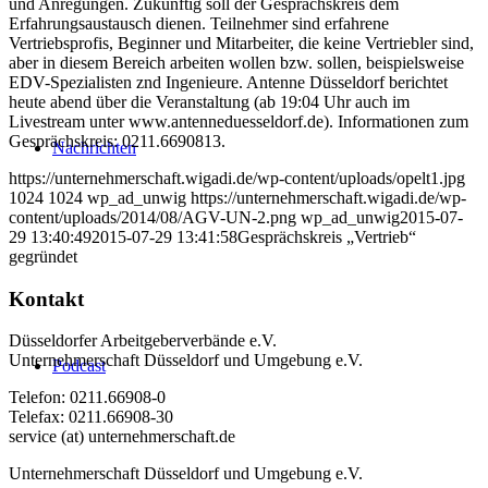
und Anregungen. Zukünftig soll der Gesprächskreis dem
Erfahrungsaustausch dienen. Teilnehmer sind erfahrene
Vertriebsprofis, Beginner und Mitarbeiter, die keine Vertriebler sind,
aber in diesem Bereich arbeiten wollen bzw. sollen, beispielsweise
EDV-Spezialisten znd Ingenieure. Antenne Düsseldorf berichtet
heute abend über die Veranstaltung (ab 19:04 Uhr auch im
Livestream unter www.antenneduesseldorf.de). Informationen zum
Gesprächskreis: 0211.6690813.
Nachrichten
https://unternehmerschaft.wigadi.de/wp-content/uploads/opelt1.jpg
1024
1024
wp_ad_unwig
https://unternehmerschaft.wigadi.de/wp-
content/uploads/2014/08/AGV-UN-2.png
wp_ad_unwig
2015-07-
29 13:40:49
2015-07-29 13:41:58
Gesprächskreis „Vertrieb“
gegründet
Kontakt
Düsseldorfer Arbeitgeberverbände e.V.
Unternehmerschaft Düsseldorf und Umgebung e.V.
Podcast
Telefon: 0211.66908-0
Telefax: 0211.66908-30
service (at) unternehmerschaft.de
Unternehmerschaft Düsseldorf und Umgebung e.V.