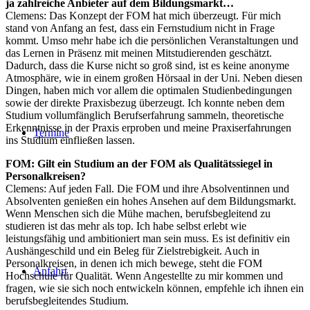
ja zahlreiche Anbieter auf dem Bildungsmarkt…
Clemens: Das Konzept der FOM hat mich überzeugt. Für mich
stand von Anfang an fest, dass ein Fernstudium nicht in Frage
kommt. Umso mehr habe ich die persönlichen Veranstaltungen und
das Lernen in Präsenz mit meinen Mitstudierenden geschätzt.
Dadurch, dass die Kurse nicht so groß sind, ist es keine anonyme
Atmosphäre, wie in einem großen Hörsaal in der Uni. Neben diesen
Dingen, haben mich vor allem die optimalen Studienbedingungen
sowie der direkte Praxisbezug überzeugt. Ich konnte neben dem
Studium vollumfänglich Berufserfahrung sammeln, theoretische
Erkenntnisse in der Praxis erproben und meine Praxiserfahrungen
Termine
ins Studium einfließen lassen.
FOM: Gilt ein Studium an der FOM als Qualitätssiegel in
Personalkreisen?
Clemens: Auf jeden Fall. Die FOM und ihre Absolventinnen und
Absolventen genießen ein hohes Ansehen auf dem Bildungsmarkt.
Wenn Menschen sich die Mühe machen, berufsbegleitend zu
studieren ist das mehr als top. Ich habe selbst erlebt wie
leistungsfähig und ambitioniert man sein muss. Es ist definitiv ein
Aushängeschild und ein Beleg für Zielstrebigkeit. Auch in
Personalkreisen, in denen ich mich bewege, steht die FOM
Anfahrt
Hochschule für Qualität. Wenn Angestellte zu mir kommen und
fragen, wie sie sich noch entwickeln können, empfehle ich ihnen ein
berufsbegleitendes Studium.