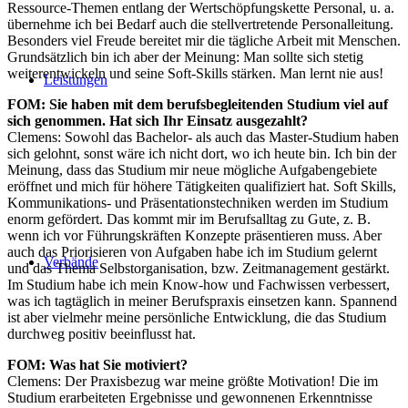
Ressource-Themen entlang der Wertschöpfungskette Personal, u. a.
übernehme ich bei Bedarf auch die stellvertretende Personalleitung.
Besonders viel Freude bereitet mir die tägliche Arbeit mit Menschen.
Grundsätzlich bin ich aber der Meinung: Man sollte sich stetig
weiterentwickeln und seine Soft-Skills stärken. Man lernt nie aus!
Leistungen
FOM: Sie haben mit dem berufsbegleitenden Studium viel auf
sich genommen. Hat sich Ihr Einsatz ausgezahlt?
Clemens: Sowohl das Bachelor- als auch das Master-Studium haben
sich gelohnt, sonst wäre ich nicht dort, wo ich heute bin. Ich bin der
Meinung, dass das Studium mir neue mögliche Aufgabengebiete
eröffnet und mich für höhere Tätigkeiten qualifiziert hat. Soft Skills,
Kommunikations- und Präsentationstechniken werden im Studium
enorm gefördert. Das kommt mir im Berufsalltag zu Gute, z. B.
wenn ich vor Führungskräften Konzepte präsentieren muss. Aber
auch das Priorisieren von Aufgaben habe ich im Studium gelernt
Verbände
und das Thema Selbstorganisation, bzw. Zeitmanagement gestärkt.
Im Studium habe ich mein Know-how und Fachwissen verbessert,
was ich tagtäglich in meiner Berufspraxis einsetzen kann. Spannend
ist aber vielmehr meine persönliche Entwicklung, die das Studium
durchweg positiv beeinflusst hat.
FOM: Was hat Sie motiviert?
Clemens: Der Praxisbezug war meine größte Motivation! Die im
Studium erarbeiteten Ergebnisse und gewonnenen Erkenntnisse