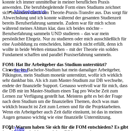
konnte ich immer unmittelbar in meiner beruflichen Praxis
anwenden. Die berufsbegleitende Form eines Studiums zeichnet
Mitgliederbereich
sich besonders durch den Theorie-Praxis-Transfer aus. Das sorgt für
Abwechslung und ich konnte während der gesamten Studienzeit
bereits Berufserfahrung sammeln. Zudem war für mich schon
während meines Abiturs klar, dass ich beides möchte –
Berufserfahrung sammeln UND studieren – das war mein
persönlicher Ehrgeiz. Nur zu studieren oder mich ausschließlich für
eine Ausbildung zu entscheiden, hätte mich nicht erfüllt, denn ich
wollte in beide Welten eintauchen – mit der Theorie ein solides
Fundament schaffen und parallel Praxiserfahrung sammeln.
FOM: Hat Ihr Arbeitgeber das Studium unterstützt?
Clemens: Im Bachelor-Studium hat mein damaliger Arbeitgeber,
Service
Pilkington, mein Studium monetär unterstützt, wofür ich wirklich
sehr dankbar bin. Als ich zum Master-Studium zur DB wechselte,
endete der finanzielle Support. Genauso wertvoll war für mich, dass
die DB mir im Master-Studium einen Tag pro Woche Zeit zum
Lernen zur Verfügung gestellt hat. Meistens geht es bei der Frage
nach dem Studium um die finanziellen Themen, doch was man
wirklich braucht ist Zeit zum Lernen und für die Projektarbeiten.
Wenn ein Arbeitgeber auch Zeit dafür einräumt, ist das in meinen
Augen genauso wichtig wie eine finanzielle Unterstützung.
FOM: Warum haben Sie sich für die FOM entschieden? Es gibt
Team