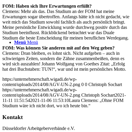
FOM: Haben sich Ihre Erwartungen erfüllt?
Clemens: Mehr als das. Das Studium an der FOM hat meine
Erwartungen sogar übertroffen. Anfangs hätte ich nicht gedacht, wie
weit mich das Studium sowohl fachlich als auch persönlich bringt.
Meine persönliche Entwicklung wurde durchweg positiv durch das
Studium beeinflusst. Rückblickend betrachtet war das Duale
Studium die beste Entscheidung für meinen beruflichen Werdegang.
Menü
Menü
FOM: Was können Sie anderen mit auf den Weg geben?
Clemens: Dran bleiben, es lohnt sich. Nicht aufgeben – auch in
schwierigen Zeiten, sondern die Zähne zusammenbeißen, denn es
wird sich auszahlen! Johann Wolfgang von Goethes Zitat: „Erfolg
hat drei Buchstaben: TUN!“, war und ist mein persönliches Motto.
https://unternehmerschaft.wigadi.de/wp-
content/uploads/2014/08/AGV-UN-2.png
0
0
Christoph Sochart
https://unternehmerschaft.wigadi.de/wp-
content/uploads/2014/08/AGV-UN-2.png
Christoph Sochart
2021-
11-11 11:51:54
2021-11-06 11:53:10
Laura Clemens: „Ohne FOM
Studium wäre ich nicht dort, wo ich heute bin.“
Kontakt
Düsseldorfer Arbeitgeberverbände e.V.