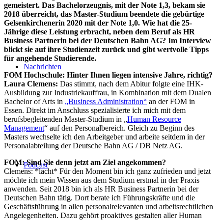
gemeistert. Das Bachelorzeugnis, mit der Note 1,3, bekam sie
2018 überreicht, das Master-Studium beendete die gebürtige
Gelsenkirchenerin 2020 mit der Note 1,0. Wie hat die 25-
Jährige diese Leistung erbracht, neben dem Beruf als HR
Business Partnerin bei der Deutschen Bahn AG? Im Interview
blickt sie auf ihre Studienzeit zurück und gibt wertvolle Tipps
für angehende Studierende.
Nachrichten
FOM Hochschule: Hinter Ihnen liegen intensive Jahre, richtig?
Laura Clemens:
Das stimmt, nach dem Abitur folgte eine IHK-
Ausbildung zur Industriekauffrau, in Kombination mit dem Dualen
Bachelor of Arts in
„Business Administration“
an der FOM in
Essen. Direkt im Anschluss spezialisierte ich mich mit dem
berufsbegleitenden Master-Studium in „
Human Resource
Management
“ auf den Personalbereich. Gleich zu Beginn des
Masters wechselte ich den Arbeitgeber und arbeite seitdem in der
Personalabteilung der Deutsche Bahn AG / DB Netz AG.
FOM: Sind Sie denn jetzt am Ziel angekommen?
Podcast
Clemens: *lacht* Für den Moment bin ich ganz zufrieden und jetzt
möchte ich mein Wissen aus dem Studium erstmal in der Praxis
anwenden. Seit 2018 bin ich als HR Business Partnerin bei der
Deutschen Bahn tätig. Dort berate ich Führungskräfte und die
Geschäftsführung in allen personalrelevanten und arbeitsrechtlichen
Angelegenheiten. Dazu gehört proaktives gestalten aller Human