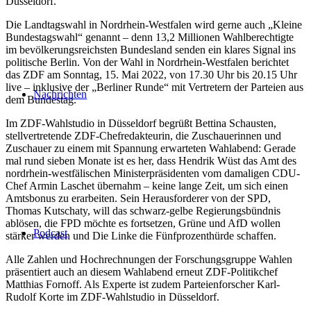
Düsseldorf.
Die Landtagswahl in Nordrhein-Westfalen wird gerne auch „Kleine
Bundestagswahl“ genannt – denn 13,2 Millionen Wahlberechtigte
im bevölkerungsreichsten Bundesland senden ein klares Signal ins
politische Berlin. Von der Wahl in Nordrhein-Westfalen berichtet
das ZDF am Sonntag, 15. Mai 2022, von 17.30 Uhr bis 20.15 Uhr
live – inklusive der „Berliner Runde“ mit Vertretern der Parteien aus
Nachrichten
dem Bundestag.
Im ZDF-Wahlstudio in Düsseldorf begrüßt Bettina Schausten,
stellvertretende ZDF-Chefredakteurin, die Zuschauerinnen und
Zuschauer zu einem mit Spannung erwarteten Wahlabend: Gerade
mal rund sieben Monate ist es her, dass Hendrik Wüst das Amt des
nordrhein-westfälischen Ministerpräsidenten vom damaligen CDU-
Chef Armin Laschet übernahm – keine lange Zeit, um sich einen
Amtsbonus zu erarbeiten. Sein Herausforderer von der SPD,
Thomas Kutschaty, will das schwarz-gelbe Regierungsbündnis
ablösen, die FPD möchte es fortsetzen, Grüne und AfD wollen
Podcast
stärker werden und Die Linke die Fünfprozenthürde schaffen.
Alle Zahlen und Hochrechnungen der Forschungsgruppe Wahlen
präsentiert auch an diesem Wahlabend erneut ZDF-Politikchef
Matthias Fornoff. Als Experte ist zudem Parteienforscher Karl-
Rudolf Korte im ZDF-Wahlstudio in Düsseldorf.