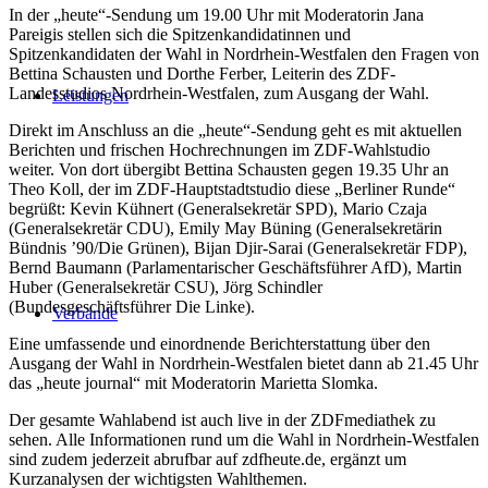
In der „heute“-Sendung um 19.00 Uhr mit Moderatorin Jana
Pareigis stellen sich die Spitzenkandidatinnen und
Spitzenkandidaten der Wahl in Nordrhein-Westfalen den Fragen von
Bettina Schausten und Dorthe Ferber, Leiterin des ZDF-
Landesstudios Nordrhein-Westfalen, zum Ausgang der Wahl.
Leistungen
Direkt im Anschluss an die „heute“-Sendung geht es mit aktuellen
Berichten und frischen Hochrechnungen im ZDF-Wahlstudio
weiter. Von dort übergibt Bettina Schausten gegen 19.35 Uhr an
Theo Koll, der im ZDF-Hauptstadtstudio diese „Berliner Runde“
begrüßt: Kevin Kühnert (Generalsekretär SPD), Mario Czaja
(Generalsekretär CDU), Emily May Büning (Generalsekretärin
Bündnis ’90/Die Grünen), Bijan Djir-Sarai (Generalsekretär FDP),
Bernd Baumann (Parlamentarischer Geschäftsführer AfD), Martin
Huber (Generalsekretär CSU), Jörg Schindler
(Bundesgeschäftsführer Die Linke).
Verbände
Eine umfassende und einordnende Berichterstattung über den
Ausgang der Wahl in Nordrhein-Westfalen bietet dann ab 21.45 Uhr
das „heute journal“ mit Moderatorin Marietta Slomka.
Der gesamte Wahlabend ist auch live in der ZDFmediathek zu
sehen. Alle Informationen rund um die Wahl in Nordrhein-Westfalen
sind zudem jederzeit abrufbar auf zdfheute.de, ergänzt um
Kurzanalysen der wichtigsten Wahlthemen.