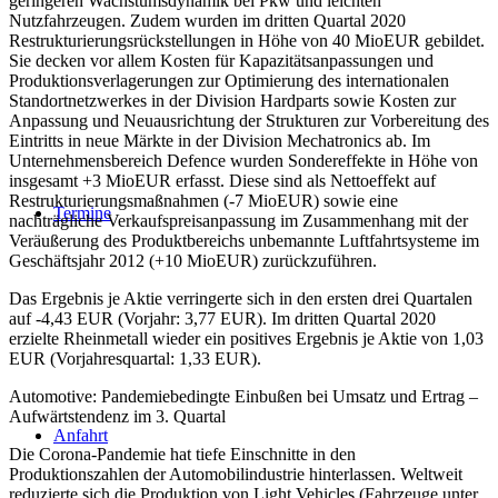
geringeren Wachstumsdynamik bei Pkw und leichten
Nutzfahrzeugen. Zudem wurden im dritten Quartal 2020
Restrukturierungsrückstellungen in Höhe von 40 MioEUR gebildet.
Sie decken vor allem Kosten für Kapazitätsanpassungen und
Produktionsverlagerungen zur Optimierung des internationalen
Standortnetzwerkes in der Division Hardparts sowie Kosten zur
Anpassung und Neuausrichtung der Strukturen zur Vorbereitung des
Eintritts in neue Märkte in der Division Mechatronics ab. Im
Unternehmensbereich Defence wurden Sondereffekte in Höhe von
insgesamt +3 MioEUR erfasst. Diese sind als Nettoeffekt auf
Restrukturierungsmaßnahmen (-7 MioEUR) sowie eine
Termine
nachträgliche Verkaufspreisanpassung im Zusammenhang mit der
Veräußerung des Produktbereichs unbemannte Luftfahrtsysteme im
Geschäftsjahr 2012 (+10 MioEUR) zurückzuführen.
Das Ergebnis je Aktie verringerte sich in den ersten drei Quartalen
auf -4,43 EUR (Vorjahr: 3,77 EUR). Im dritten Quartal 2020
erzielte Rheinmetall wieder ein positives Ergebnis je Aktie von 1,03
EUR (Vorjahresquartal: 1,33 EUR).
Automotive: Pandemiebedingte Einbußen bei Umsatz und Ertrag –
Aufwärtstendenz im 3. Quartal
Anfahrt
Die Corona-Pandemie hat tiefe Einschnitte in den
Produktionszahlen der Automobilindustrie hinterlassen. Weltweit
reduzierte sich die Produktion von Light Vehicles (Fahrzeuge unter