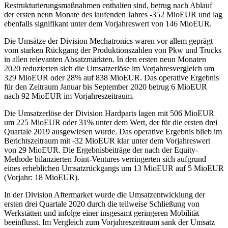
Restrukturierungsmaßnahmen enthalten sind, betrug nach Ablauf
der ersten neun Monate des laufenden Jahres -352 MioEUR und lag
ebenfalls signifikant unter dem Vorjahreswert von 146 MioEUR.
Die Umsätze der Division Mechatronics waren vor allem geprägt
vom starken Rückgang der Produktionszahlen von Pkw und Trucks
in allen relevanten Absatzmärkten. In den ersten neun Monaten
2020 reduzierten sich die Umsatzerlöse im Vorjahresvergleich um
329 MioEUR oder 28% auf 838 MioEUR. Das operative Ergebnis
für den Zeitraum Januar bis September 2020 betrug 6 MioEUR
nach 92 MioEUR im Vorjahreszeitraum.
Die Umsatzerlöse der Division Hardparts lagen mit 506 MioEUR
um 225 MioEUR oder 31% unter dem Wert, der für die ersten drei
Quartale 2019 ausgewiesen wurde. Das operative Ergebnis blieb im
Berichtszeitraum mit -32 MioEUR klar unter dem Vorjahreswert
von 29 MioEUR. Die Ergebnisbeiträge der nach der Equity-
Methode bilanzierten Joint-Ventures verringerten sich aufgrund
eines erheblichen Umsatzrückgangs um 13 MioEUR auf 5 MioEUR
(Vorjahr: 18 MioEUR).
In der Division Aftermarket wurde die Umsatzentwicklung der
ersten drei Quartale 2020 durch die teilweise Schließung von
Werkstätten und infolge einer insgesamt geringeren Mobilität
beeinflusst. Im Vergleich zum Vorjahreszeitraum sank der Umsatz