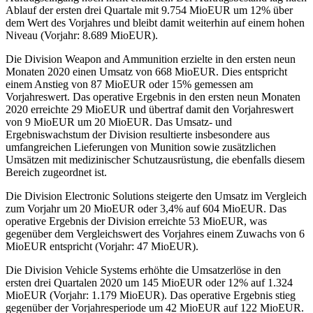
Ablauf der ersten drei Quartale mit 9.754 MioEUR um 12% über
dem Wert des Vorjahres und bleibt damit weiterhin auf einem hohen
Niveau (Vorjahr: 8.689 MioEUR).
Die Division Weapon and Ammunition erzielte in den ersten neun
Monaten 2020 einen Umsatz von 668 MioEUR. Dies entspricht
einem Anstieg von 87 MioEUR oder 15% gemessen am
Vorjahreswert. Das operative Ergebnis in den ersten neun Monaten
2020 erreichte 29 MioEUR und übertraf damit den Vorjahreswert
von 9 MioEUR um 20 MioEUR. Das Umsatz- und
Ergebniswachstum der Division resultierte insbesondere aus
umfangreichen Lieferungen von Munition sowie zusätzlichen
Umsätzen mit medizinischer Schutzausrüstung, die ebenfalls diesem
Bereich zugeordnet ist.
Die Division Electronic Solutions steigerte den Umsatz im Vergleich
zum Vorjahr um 20 MioEUR oder 3,4% auf 604 MioEUR. Das
operative Ergebnis der Division erreichte 53 MioEUR, was
gegenüber dem Vergleichswert des Vorjahres einem Zuwachs von 6
MioEUR entspricht (Vorjahr: 47 MioEUR).
Die Division Vehicle Systems erhöhte die Umsatzerlöse in den
ersten drei Quartalen 2020 um 145 MioEUR oder 12% auf 1.324
MioEUR (Vorjahr: 1.179 MioEUR). Das operative Ergebnis stieg
gegenüber der Vorjahresperiode um 42 MioEUR auf 122 MioEUR.