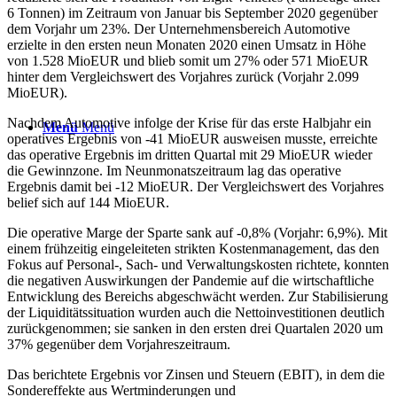
6 Tonnen) im Zeitraum von Januar bis September 2020 gegenüber
dem Vorjahr um 23%. Der Unternehmensbereich Automotive
erzielte in den ersten neun Monaten 2020 einen Umsatz in Höhe
von 1.528 MioEUR und blieb somit um 27% oder 571 MioEUR
hinter dem Vergleichswert des Vorjahres zurück (Vorjahr 2.099
MioEUR).
Nachdem Automotive infolge der Krise für das erste Halbjahr ein
Menü
Menü
operatives Ergebnis von -41 MioEUR ausweisen musste, erreichte
das operative Ergebnis im dritten Quartal mit 29 MioEUR wieder
die Gewinnzone. Im Neunmonatszeitraum lag das operative
Ergebnis damit bei -12 MioEUR. Der Vergleichswert des Vorjahres
belief sich auf 144 MioEUR.
Die operative Marge der Sparte sank auf -0,8% (Vorjahr: 6,9%). Mit
einem frühzeitig eingeleiteten strikten Kostenmanagement, das den
Fokus auf Personal-, Sach- und Verwaltungskosten richtete, konnten
die negativen Auswirkungen der Pandemie auf die wirtschaftliche
Entwicklung des Bereichs abgeschwächt werden. Zur Stabilisierung
der Liquiditätssituation wurden auch die Nettoinvestitionen deutlich
zurückgenommen; sie sanken in den ersten drei Quartalen 2020 um
37% gegenüber dem Vorjahreszeitraum.
Das berichtete Ergebnis vor Zinsen und Steuern (EBIT), in dem die
Sondereffekte aus Wertminderungen und