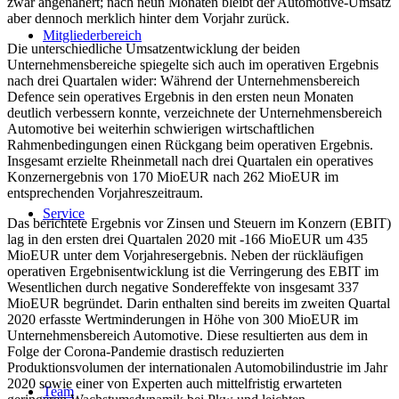
zwar angenähert; nach neun Monaten bleibt der Automotive-Umsatz
aber dennoch merklich hinter dem Vorjahr zurück.
Mitgliederbereich
Die unterschiedliche Umsatzentwicklung der beiden
Unternehmensbereiche spiegelte sich auch im operativen Ergebnis
nach drei Quartalen wider: Während der Unternehmensbereich
Defence sein operatives Ergebnis in den ersten neun Monaten
deutlich verbessern konnte, verzeichnete der Unternehmensbereich
Automotive bei weiterhin schwierigen wirtschaftlichen
Rahmenbedingungen einen Rückgang beim operativen Ergebnis.
Insgesamt erzielte Rheinmetall nach drei Quartalen ein operatives
Konzernergebnis von 170 MioEUR nach 262 MioEUR im
entsprechenden Vorjahreszeitraum.
Service
Das berichtete Ergebnis vor Zinsen und Steuern im Konzern (EBIT)
lag in den ersten drei Quartalen 2020 mit -166 MioEUR um 435
MioEUR unter dem Vorjahresergebnis. Neben der rückläufigen
operativen Ergebnisentwicklung ist die Verringerung des EBIT im
Wesentlichen durch negative Sondereffekte von insgesamt 337
MioEUR begründet. Darin enthalten sind bereits im zweiten Quartal
2020 erfasste Wertminderungen in Höhe von 300 MioEUR im
Unternehmensbereich Automotive. Diese resultierten aus dem in
Folge der Corona-Pandemie drastisch reduzierten
Produktionsvolumen der internationalen Automobilindustrie im Jahr
2020 sowie einer von Experten auch mittelfristig erwarteten
Team