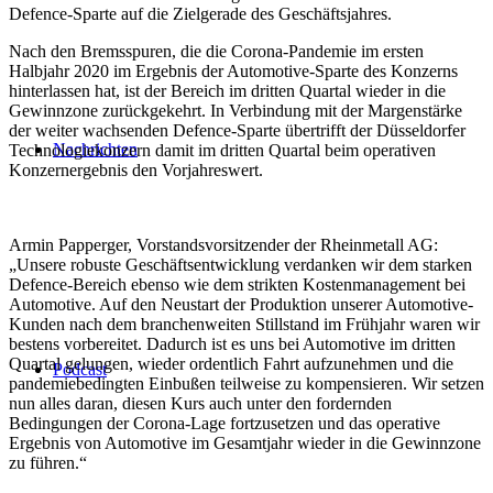
Defence-Sparte auf die Zielgerade des Geschäftsjahres.
Nach den Bremsspuren, die die Corona-Pandemie im ersten
Halbjahr 2020 im Ergebnis der Automotive-Sparte des Konzerns
hinterlassen hat, ist der Bereich im dritten Quartal wieder in die
Gewinnzone zurückgekehrt. In Verbindung mit der Margenstärke
der weiter wachsenden Defence-Sparte übertrifft der Düsseldorfer
Nachrichten
Technologiekonzern damit im dritten Quartal beim operativen
Konzernergebnis den Vorjahreswert.
Armin Papperger, Vorstandsvorsitzender der Rheinmetall AG:
„Unsere robuste Geschäftsentwicklung verdanken wir dem starken
Defence-Bereich ebenso wie dem strikten Kostenmanagement bei
Automotive. Auf den Neustart der Produktion unserer Automotive-
Kunden nach dem branchenweiten Stillstand im Frühjahr waren wir
bestens vorbereitet. Dadurch ist es uns bei Automotive im dritten
Quartal gelungen, wieder ordentlich Fahrt aufzunehmen und die
Podcast
pandemiebedingten Einbußen teilweise zu kompensieren. Wir setzen
nun alles daran, diesen Kurs auch unter den fordernden
Bedingungen der Corona-Lage fortzusetzen und das operative
Ergebnis von Automotive im Gesamtjahr wieder in die Gewinnzone
zu führen.“