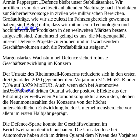
Armin Papperger: „Defence bleibt unser Stabilitätsanker. Wir
profitieren von der weltweit anhaltenden Nachfrage nach Produkten
zur Sicherheitsvorsorge in zivilen wie militärischen Bereichen.
Großaufträge, wie wir sie zuletzt im Fahrzeugbereich gewonnen
haben, sind Beleg dafür, dass wir mit unseren Technologien und
Leistungen
hochinnovativen Produkten in den weltweiten Märkten bestens
aufgestellt sind. Zunehmend gelingt es uns, die Margenqualität
unserer Defence-Projekte zu erhöhen und mit wachsendem
Geschäftsvolumen auch die Profitabilität zu steigern.“
Margenstarkes Wachstum bei Defence sichert robuste
Geschäftsentwicklung im Konzern
Der Umsatz des Rheinmetall-Konzerns reduzierte sich in den ersten
drei Quartalen 2020 gegenüber dem Vorjahr um 315 MioEUR oder
7,3% auf 3.979 MioEUR. Auch wenn sich bei Automotive
Verbände
insbesondere im dritten Quartal wieder positive Effekte aus der
Erholung der weltweiten Automobilkonjunktur auswirkten, bleiben
die Neunmonatszahlen des Konzerns von der höchst
unterschiedlichen Entwicklung beider Unternehmensbereiche vor
allem im ersten Halbjahr geprägt.
Die Defence-Sparte konnte ihr Geschäftsvolumen im
Berichtszeitraum deutlich ausbauen. Die Umsatzerlöse bei
Automotive haben sich im dritten Quartal dem Niveau des Vorjahres