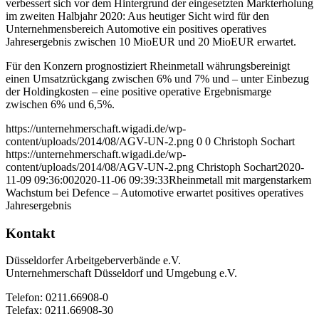
verbessert sich vor dem Hintergrund der eingesetzten Markterholung
im zweiten Halbjahr 2020: Aus heutiger Sicht wird für den
Unternehmensbereich Automotive ein positives operatives
Jahresergebnis zwischen 10 MioEUR und 20 MioEUR erwartet.
Für den Konzern prognostiziert Rheinmetall währungsbereinigt
einen Umsatzrückgang zwischen 6% und 7% und – unter Einbezug
der Holdingkosten – eine positive operative Ergebnismarge
zwischen 6% und 6,5%.
https://unternehmerschaft.wigadi.de/wp-
content/uploads/2014/08/AGV-UN-2.png
0
0
Christoph Sochart
https://unternehmerschaft.wigadi.de/wp-
content/uploads/2014/08/AGV-UN-2.png
Christoph Sochart
2020-
11-09 09:36:00
2020-11-06 09:39:33
Rheinmetall mit margenstarkem
Wachstum bei Defence – Automotive erwartet positives operatives
Jahresergebnis
Kontakt
Düsseldorfer Arbeitgeberverbände e.V.
Unternehmerschaft Düsseldorf und Umgebung e.V.
Telefon: 0211.66908-0
Telefax: 0211.66908-30