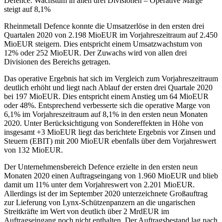
Defence: Wachstum in allen drei Divisionen – Operative Marge
steigt auf 8,1%
Rheinmetall Defence konnte die Umsatzerlöse in den ersten drei
Quartalen 2020 von 2.198 MioEUR im Vorjahreszeitraum auf 2.450
MioEUR steigern. Dies entspricht einem Umsatzwachstum von
12% oder 252 MioEUR. Der Zuwachs wird von allen drei
Divisionen des Bereichs getragen.
Das operative Ergebnis hat sich im Vergleich zum Vorjahreszeitraum
deutlich erhöht und liegt nach Ablauf der ersten drei Quartale 2020
bei 197 MioEUR. Dies entspricht einem Anstieg um 64 MioEUR
oder 48%. Entsprechend verbesserte sich die operative Marge von
6,1% im Vorjahreszeitraum auf 8,1% in den ersten neun Monaten
2020. Unter Berücksichtigung von Sondereffekten in Höhe von
insgesamt +3 MioEUR liegt das berichtete Ergebnis vor Zinsen und
Steuern (EBIT) mit 200 MioEUR ebenfalls über dem Vorjahreswert
von 132 MioEUR.
Der Unternehmensbereich Defence erzielte in den ersten neun
Monaten 2020 einen Auftragseingang von 1.960 MioEUR und blieb
damit um 11% unter dem Vorjahreswert von 2.201 MioEUR.
Allerdings ist der im September 2020 unterzeichnete Großauftrag
zur Lieferung von Lynx-Schützenpanzern an die ungarischen
Streitkräfte im Wert von deutlich über 2 MrdEUR im
Auftragseingang noch nicht enthalten. Der Auftragsbestand lag nach