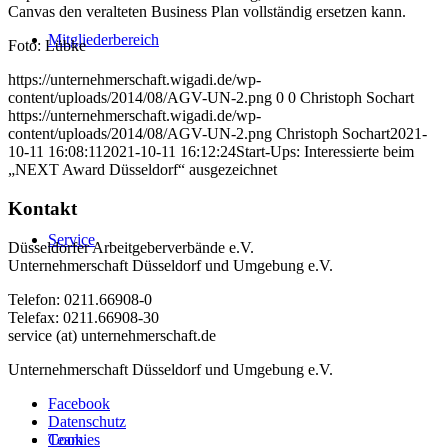
Canvas den veralteten Business Plan vollständig ersetzen kann.
Mitgliederbereich
Foto: Lübke
https://unternehmerschaft.wigadi.de/wp-
content/uploads/2014/08/AGV-UN-2.png
0
0
Christoph Sochart
https://unternehmerschaft.wigadi.de/wp-
content/uploads/2014/08/AGV-UN-2.png
Christoph Sochart
2021-
10-11 16:08:11
2021-10-11 16:12:24
Start-Ups: Interessierte beim
„NEXT Award Düsseldorf“ ausgezeichnet
Kontakt
Service
Düsseldorfer Arbeitgeberverbände e.V.
Unternehmerschaft Düsseldorf und Umgebung e.V.
Telefon: 0211.66908-0
Telefax: 0211.66908-30
service (at) unternehmerschaft.de
Unternehmerschaft Düsseldorf und Umgebung e.V.
Facebook
Datenschutz
Cookies
Team