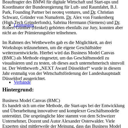
Beauftragter des BMWi für digitale Wirtschaft und Start-ups und
Koordinator der Bundesregierung für Luft- und Raumfahrt, B.J.
Park, Founding Partner bei neoteq ventures, und
Dr.
Christian
Schwarz, Gründer von Numaferm.
Dr.
Alex von Frankenberg
(High-Tech Gründerfonds), Sabrina Herrmann (Siemens) und
Dr.
Leistungen
Robert Günther (Henkel) gehörten ebenfalls zur Jury, konnten aber
nicht an der Prämierungsfeier teilnehmen.
Im Rahmen des Wettbewerbs gab es die Möglichkeit, an drei
Workshops teilzunehmen, um die eigene Geschäftsidee
weiterzuentwickeln. Hierbei wird das Business Model Canvas
(BMC) als Methode eingesetzt, um das Geschäftsmodell zu
visualisieren und zu testen, ob dieses auch unternehmerisch sinnvoll
ist. Der Wettbewerb „NEXT Award Düsseldorf“ wurde in diesem
Jahr erstmalig von der Wirtschaftsförderung der Landeshauptstadt
Düsseldorf ausgerichtet.
Verbände
Hintergrund:
Business Model Canvas (BMC)
Es handelt sich um eine Methode, die Start-ups bei der Entwicklung
und Überarbeitung innovativer und komplexer Geschäftsmodelle
unterstützt. Die ursprüngliche Idee stammt von dem Schweizer
Unternehmer, Dozent und Autor Alexander Osterwalder. Viele
Experten sind mittlerweile der Meinung, dass das Business Model