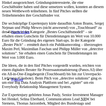
Hinkel ausgezeichnet. Gründungsinteressierte, die eine
Geschäftsidee haben und diese umsetzen wollen, konnten an diesem
neuen Wettbewerb teilnehmen. In fünf Pitches stellten die
Teilnehmenden ihre Geschäftsidee vor.
Die sechsköpfige Expertenjury kürte daraufhin Anton Brams, Sergej
Nejman und Philip Mewes (nicht anwesend) von „Touchboard“ zu
den Siegern in der Kategorie „Bestes Geschäftsmodell“ – sie
Nachrichten
erhalten einen Gutschein für Dienstleistungen im Wert von 10.000
Euro für die Gründung des eigenen Start-ups. In der Kategorie
„Bester Pitch“ – ermittelt durch ein Publikumsvoting – überzeugten
Maxim Perl, Maximilian Faschan und Philipp Müller von „detective
solutions“. Sie erhalten einen Gutschein für Dienstleistungen im
Wert von 3.000 Euro.
Die Ideen, die in den fünf Pitches vorgestellt wurden, reichten von
einem digitalen Berater für Prozessautomatisierung (Panos.AI) über
ein All-in-One-Eingabegerät (Touchboard) bis hin zur Unverpackt-
Lieferung (Glasbote). Beim Pitch von „detective solutions“ ging es
Podcast
um eine Big Data Analysis Plattform und bei „egister“ um ein
Everybody Relationship Management System.
Zur Expertenjury gehörten Jonas Pauly, Senior Investment Manager
bei Henkel, Selina Eberhard, Communications Lead
NRW
bei
Siemens, Thomas Jarzombek, Mitglied des Bundestags und