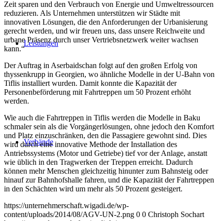
Zeit sparen und den Verbrauch von Energie und Umweltressourcen
reduzieren. Als Unternehmen unterstützen wir Städte mit
innovativen Lösungen, die den Anforderungen der Urbanisierung
gerecht werden, und wir freuen uns, dass unsere Reichweite und
urbane Präsenz durch unser Vertriebsnetzwerk weiter wachsen
Leistungen
kann.“
Der Auftrag in Aserbaidschan folgt auf den großen Erfolg von
thyssenkrupp in Georgien, wo ähnliche Modelle in der U-Bahn von
Tiflis installiert wurden. Damit konnte die Kapazität der
Personenbeförderung mit Fahrtreppen um 50 Prozent erhöht
werden.
Wie auch die Fahrtreppen in Tiflis werden die Modelle in Baku
schmaler sein als die Vorgängerlösungen, ohne jedoch den Komfort
und Platz einzuschränken, den die Passagiere gewohnt sind. Dies
Verbände
wird durch eine innovative Methode der Installation des
Antriebssystems (Motor und Getriebe) tief vor der Anlage, anstatt
wie üblich in den Tragwerken der Treppen erreicht. Dadurch
können mehr Menschen gleichzeitig hinunter zum Bahnsteig oder
hinauf zur Bahnhofshalle fahren, und die Kapazität der Fahrtreppen
in den Schächten wird um mehr als 50 Prozent gesteigert.
https://unternehmerschaft.wigadi.de/wp-
content/uploads/2014/08/AGV-UN-2.png
0
0
Christoph Sochart