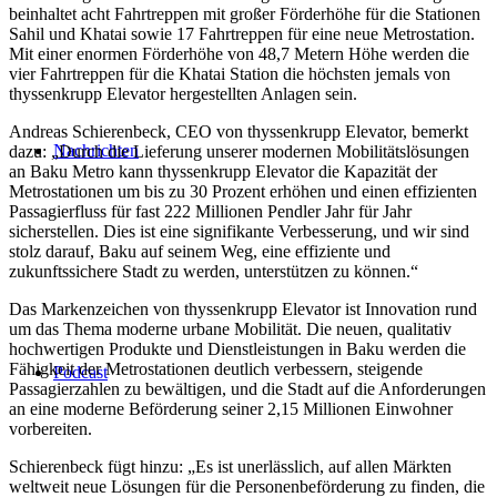
beinhaltet acht Fahrtreppen mit großer Förderhöhe für die Stationen
Sahil und Khatai sowie 17 Fahrtreppen für eine neue Metrostation.
Mit einer enormen Förderhöhe von 48,7 Metern Höhe werden die
vier Fahrtreppen für die Khatai Station die höchsten jemals von
thyssenkrupp Elevator hergestellten Anlagen sein.
Andreas Schierenbeck, CEO von thyssenkrupp Elevator, bemerkt
Nachrichten
dazu: „Durch die Lieferung unserer modernen Mobilitätslösungen
an Baku Metro kann thyssenkrupp Elevator die Kapazität der
Metrostationen um bis zu 30 Prozent erhöhen und einen effizienten
Passagierfluss für fast 222 Millionen Pendler Jahr für Jahr
sicherstellen. Dies ist eine signifikante Verbesserung, und wir sind
stolz darauf, Baku auf seinem Weg, eine effiziente und
zukunftssichere Stadt zu werden, unterstützen zu können.“
Das Markenzeichen von thyssenkrupp Elevator ist Innovation rund
um das Thema moderne urbane Mobilität. Die neuen, qualitativ
hochwertigen Produkte und Dienstleistungen in Baku werden die
Fähigkeit der Metrostationen deutlich verbessern, steigende
Podcast
Passagierzahlen zu bewältigen, und die Stadt auf die Anforderungen
an eine moderne Beförderung seiner 2,15 Millionen Einwohner
vorbereiten.
Schierenbeck fügt hinzu: „Es ist unerlässlich, auf allen Märkten
weltweit neue Lösungen für die Personenbeförderung zu finden, die