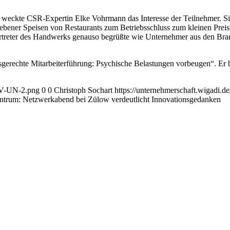
 weckte CSR-Expertin Elke Vohrmann das Interesse der Teilnehmer. Sie
iebener Speisen von Restaurants zum Betriebsschluss zum kleinen Pre
rtreter des Handwerks genauso begrüßte wie Unternehmer aus den Bra
erechte Mitarbeiterführung: Psychische Belastungen vorbeugen“. Er
AGV-UN-2.png
0
0
Christoph Sochart
https://unternehmerschaft.wigadi
rum: Netzwerkabend bei Zülow verdeutlicht Innovationsgedanken