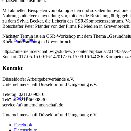
erfassen und ausführen.
Mit aktuellen Beispielen von ökologischen und sozialen Innovationen
Nahrungsmittelverschwendung vor, mit der die Bestellung übrig gebl
zu dem Sylvia Becker, die Leiterin des CSR-Kompetenzzentrums, Ve
Botschafter Peter Pfänder von der Firma P2 Medien in Grevenbroich.
Nächster Termin ist ein CSR-Workshop mit dem Thema „Gesundheitsg
Nachrichten
Rheinland/Hamburg in Grevenbroich.
https://unternehmerschaft.wigadi.de/wp-content/uploads/2014/08/
Sochart
2017-05-15 09:16:14
2017-05-15 09:16:14
CSR-Kompetenzzent
Kontakt
Düsseldorfer Arbeitgeberverbände e.V.
Unternehmerschaft Düsseldorf und Umgebung e.V.
Telefon: 0211.66908-0
Podcast
Telefax: 0211.66908-30
service (at) unternehmerschaft.de
Unternehmerschaft Düsseldorf und Umgebung e.V.
Facebook
Datenschutz