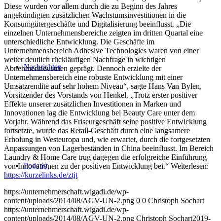
Diese wurden vor allem durch die zu Beginn des Jahres
angekündigten zusätzlichen Wachstumsinvestitionen in die
Konsumgütergeschäfte und Digitalisierung beeinflusst. „Die
einzelnen Unternehmensbereiche zeigten im dritten Quartal eine
unterschiedliche Entwicklung. Die Geschäfte im
Unternehmensbereich Adhesive Technologies waren von einer
weiter deutlich rückläufigen Nachfrage in wichtigen
Nachrichten
Abnehmerindustrien geprägt. Dennoch erzielte der
Unternehmensbereich eine robuste Entwicklung mit einer
Umsatzrendite auf sehr hohem Niveau“, sagte Hans Van Bylen,
Vorsitzender des Vorstands von Henkel. „Trotz erster positiver
Effekte unserer zusätzlichen Investitionen in Marken und
Innovationen lag die Entwicklung bei Beauty Care unter dem
Vorjahr. Während das Friseurgeschäft seine positive Entwicklung
fortsetzte, wurde das Retail-Geschäft durch eine langsamere
Erholung in Westeuropa und, wie erwartet, durch die fortgesetzten
Anpassungen von Lagerbeständen in China beeinflusst. Im Bereich
Laundry & Home Care trug dagegen die erfolgreiche Einführung
Podcast
von Innovationen zu der positiven Entwicklung bei.“ Weiterlesen:
https://kurzelinks.de/ztjt
https://unternehmerschaft.wigadi.de/wp-
content/uploads/2014/08/AGV-UN-2.png
0
0
Christoph Sochart
https://unternehmerschaft.wigadi.de/wp-
content/uploads/2014/08/AGV-UN-2.png
Christoph Sochart
2019-