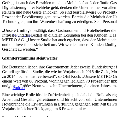
Gefragt ist auch das Bezahlen mit dem Mobiltelefon. Jeder fünfte Ga
Digitalisierung ihrer Betriebe geht, denken die Unternehmer vor all
steigern und neue Gäste anlocken. So sind beispielsweise 60 Prozent
Prozent der Bevölkerung genutzt werden. Bereits die Mehrheit der Unt
Technologien, um ihre Warenbeschaffung zu erledigen. Sein Personalma
„Unsere Umfrage bestätigt, dass Gastronomen und Hotelbetreiber die 
Interesse und der Bedarf an digitalen Lösungen bei den Kunden. Das 
Nachrichten
METRO AG. „Unsere Studie hat auch ergeben, dass der Mehrheit der U
und die Investitionssicherheit um. Wir werden unsere Kunden künftig 
Geschäft zu werden.“
Gründerstimmung steigt weiter
Die Deutschen lieben ihre Gastronomen: Jeder zweite Bundesbürger b
Grundlage für die Studie, die wie im Vorjahr auch 2015 die Ziele, 
zu 2014 noch einmal verbessert“, so Olaf Koch. „Unsere METRO Gründe
einem Wert von 88 Prozent, wohingegen lediglich 70 Prozent der Imbiss
und deren Größe: Neun von zehn Unternehmern, die einen Jahresumsatz
Podcast
Eine wichtige Rolle für die Zufriedenheit spielt dabei die Rolle als
Arbeit und Gestaltungsfreiräume sind für acht von zehn Unternehmern
Hotelbranche die Erwartungen in Erfüllung gegangen sein: Mit 81 Pro
Vorjahr ein leichter Rückgang um 6 Prozentpunkte.