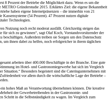
rst 8 Prozent der Betriebe die Möglichkeit dazu. Wenn es um die
die METRO Gründerstudie 2015. Erklärtes Ziel: die eigene Bekanntheit
etriebe haben eigene Internetpräsenzen – die immerhin von 21
le Kassensysteme (54 Prozent). 47 Prozent nutzen digitale
italer Technologien.
n Nutzung noch recht moderat ausfällt. Gleichzeitig steigen das
e für sich zu gewinnen“, sagt Olaf Koch, Vorstandsvorsitzender der
 zu beschäftigen. Außerdem treiben sie Sorgen um den Datenschutz
, um ihnen dabei zu helfen, noch erfolgreicher in ihrem täglichen
esamt arbeiten über 400.000 Beschäftigte in der Branche. Eine gute
e Stimmung im Hotel- und Gastronomiegewerbe hat sich im Vergleich
r Situation.“ Besonders begeistert sind die Cateringunternehmen mit
Zufriedenheit vor allem durch die wirtschaftliche Lage der Betriebe –
ieden.
 sie ein hohes Maß an Verantwortung übernehmen können. Die kreative
e Mehrheit der Gewerbetreibenden in der Gastronomie- und
n Schritt in die Selbstständigkeit zu wagen. Im Vergleich zum