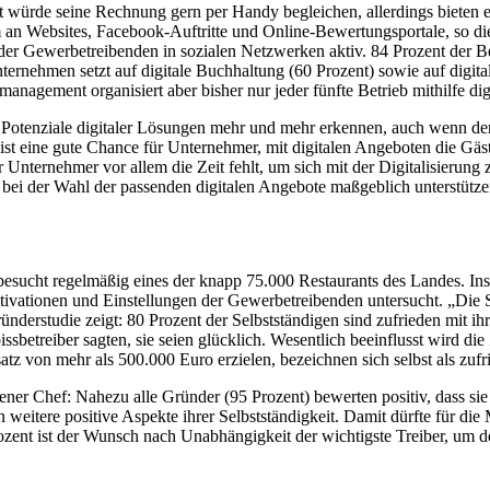
st würde seine Rechnung gern per Handy begleichen, allerdings bieten e
em an Websites, Facebook-Auftritte und Online-Bewertungsportale, so 
 der Gewerbetreibenden in sozialen Netzwerken aktiv. 84 Prozent der B
ernehmen setzt auf digitale Buchhaltung (60 Prozent) sowie auf digita
nagement organisiert aber bisher nur jeder fünfte Betrieb mithilfe dig
Potenziale digitaler Lösungen mehr und mehr erkennen, auch wenn dere
ist eine gute Chance für Unternehmer, mit digitalen Angeboten die Gäst
nternehmer vor allem die Zeit fehlt, um sich mit der Digitalisierung
bei der Wahl der passenden digitalen Angebote maßgeblich unterstützen
esucht regelmäßig eines der knapp 75.000 Restaurants des Landes. Insg
Motivationen und Einstellungen der Gewerbetreibenden untersucht. „Di
rstudie zeigt: 80 Prozent der Selbstständigen sind zufrieden mit ihre
betreiber sagten, sie seien glücklich. Wesentlich beeinflusst wird die 
 von mehr als 500.000 Euro erzielen, bezeichnen sich selbst als zufr
 eigener Chef: Nahezu alle Gründer (95 Prozent) bewerten positiv, dass
 weitere positive Aspekte ihrer Selbstständigkeit. Damit dürfte für di
zent ist der Wunsch nach Unabhängigkeit der wichtigste Treiber, um de