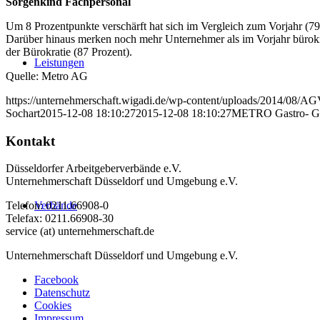
Sorgenkind Fachpersonal
Um 8 Prozentpunkte verschärft hat sich im Vergleich zum Vorjahr (79 
Darüber hinaus merken noch mehr Unternehmer als im Vorjahr bürokrat
der Bürokratie (87 Prozent).
Leistungen
Quelle: Metro AG
https://unternehmerschaft.wigadi.de/wp-content/uploads/2014/08/
Sochart
2015-12-08 18:10:27
2015-12-08 18:10:27
METRO Gastro- Grün
Kontakt
Düsseldorfer Arbeitgeberverbände e.V.
Unternehmerschaft Düsseldorf und Umgebung e.V.
Verbände
Telefon: 0211.66908-0
Telefax: 0211.66908-30
service (at) unternehmerschaft.de
Unternehmerschaft Düsseldorf und Umgebung e.V.
Facebook
Datenschutz
Cookies
Impressum