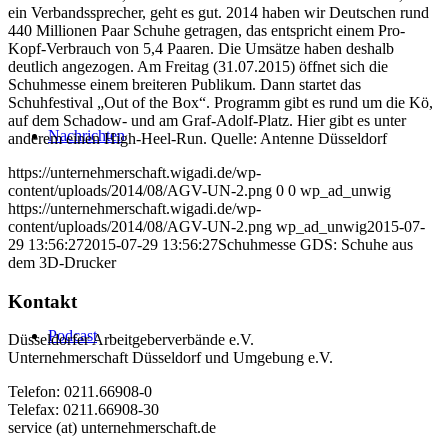
ein Verbandssprecher, geht es gut. 2014 haben wir Deutschen rund
440 Millionen Paar Schuhe getragen, das entspricht einem Pro-
Kopf-Verbrauch von 5,4 Paaren. Die Umsätze haben deshalb
deutlich angezogen. Am Freitag (31.07.2015) öffnet sich die
Schuhmesse einem breiteren Publikum. Dann startet das
Schuhfestival „Out of the Box“. Programm gibt es rund um die Kö,
auf dem Schadow- und am Graf-Adolf-Platz. Hier gibt es unter
Nachrichten
anderem einen High-Heel-Run. Quelle: Antenne Düsseldorf
https://unternehmerschaft.wigadi.de/wp-
content/uploads/2014/08/AGV-UN-2.png
0
0
wp_ad_unwig
https://unternehmerschaft.wigadi.de/wp-
content/uploads/2014/08/AGV-UN-2.png
wp_ad_unwig
2015-07-
29 13:56:27
2015-07-29 13:56:27
Schuhmesse GDS: Schuhe aus
dem 3D-Drucker
Kontakt
Podcast
Düsseldorfer Arbeitgeberverbände e.V.
Unternehmerschaft Düsseldorf und Umgebung e.V.
Telefon: 0211.66908-0
Telefax: 0211.66908-30
service (at) unternehmerschaft.de