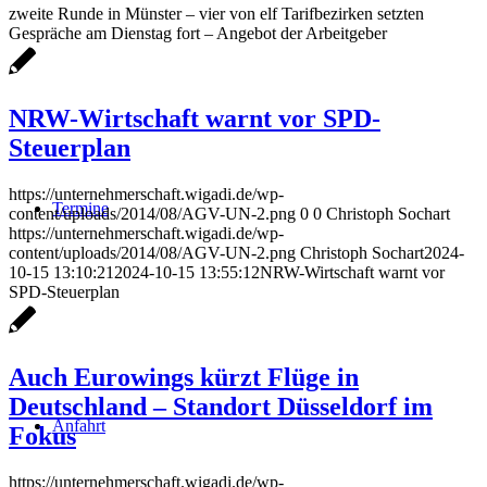
zweite Runde in Münster – vier von elf Tarifbezirken setzten
Gespräche am Dienstag fort – Angebot der Arbeitgeber
NRW-Wirtschaft warnt vor SPD-
Steuerplan
https://unternehmerschaft.wigadi.de/wp-
Termine
content/uploads/2014/08/AGV-UN-2.png
0
0
Christoph Sochart
https://unternehmerschaft.wigadi.de/wp-
content/uploads/2014/08/AGV-UN-2.png
Christoph Sochart
2024-
10-15 13:10:21
2024-10-15 13:55:12
NRW-Wirtschaft warnt vor
SPD-Steuerplan
Auch Eurowings kürzt Flüge in
Deutschland – Standort Düsseldorf im
Anfahrt
Fokus
https://unternehmerschaft.wigadi.de/wp-