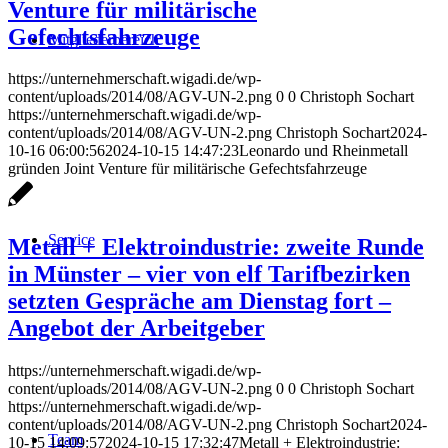
Venture für militärische
Gefechtsfahrzeuge
Mitgliederbereich
https://unternehmerschaft.wigadi.de/wp-
content/uploads/2014/08/AGV-UN-2.png
0
0
Christoph Sochart
https://unternehmerschaft.wigadi.de/wp-
content/uploads/2014/08/AGV-UN-2.png
Christoph Sochart
2024-
10-16 06:00:56
2024-10-15 14:47:23
Leonardo und Rheinmetall
gründen Joint Venture für militärische Gefechtsfahrzeuge
Service
Metall + Elektroindustrie: zweite Runde
in Münster – vier von elf Tarifbezirken
setzten Gespräche am Dienstag fort –
Angebot der Arbeitgeber
https://unternehmerschaft.wigadi.de/wp-
content/uploads/2014/08/AGV-UN-2.png
0
0
Christoph Sochart
https://unternehmerschaft.wigadi.de/wp-
content/uploads/2014/08/AGV-UN-2.png
Christoph Sochart
2024-
Team
10-15 14:09:57
2024-10-15 17:32:47
Metall + Elektroindustrie: