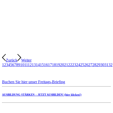
Zurück
Weiter
1
2
3
4
5
6
7
8
9
10
11
12
13
14
15
16
17
18
19
20
21
22
23
24
25
26
27
28
29
30
31
32
Buchen Sie hier unser Freitags-Briefing
AUSBILDUNG STÄRKEN – JETZT AUSBILDEN! (hier klicken!)