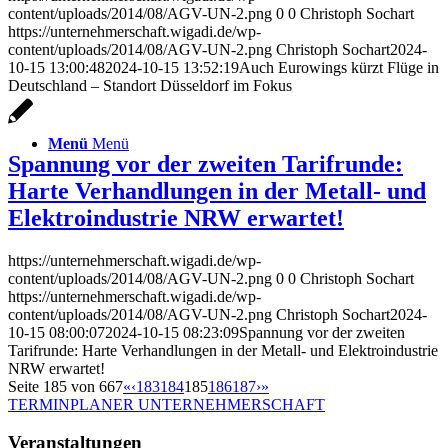
content/uploads/2014/08/AGV-UN-2.png
0
0
Christoph Sochart
https://unternehmerschaft.wigadi.de/wp-
content/uploads/2014/08/AGV-UN-2.png
Christoph Sochart
2024-
10-15 13:00:48
2024-10-15 13:52:19
Auch Eurowings kürzt Flüge in
Deutschland – Standort Düsseldorf im Fokus
Menü
Menü
Spannung vor der zweiten Tarifrunde:
Harte Verhandlungen in der Metall- und
Elektroindustrie NRW erwartet!
https://unternehmerschaft.wigadi.de/wp-
content/uploads/2014/08/AGV-UN-2.png
0
0
Christoph Sochart
https://unternehmerschaft.wigadi.de/wp-
content/uploads/2014/08/AGV-UN-2.png
Christoph Sochart
2024-
10-15 08:00:07
2024-10-15 08:23:09
Spannung vor der zweiten
Tarifrunde: Harte Verhandlungen in der Metall- und Elektroindustrie
NRW erwartet!
Seite 185 von 667
«
‹
183
184
185
186
187
›
»
TERMINPLANER UNTERNEHMERSCHAFT
Veranstaltungen