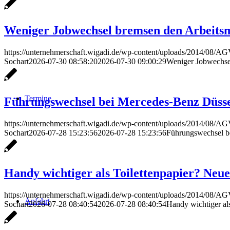
Weniger Jobwechsel bremsen den Arbeitsm
https://unternehmerschaft.wigadi.de/wp-content/uploads/2014/08/
Sochart
2026-07-30 08:58:20
2026-07-30 09:00:29
Weniger Jobwechsel
Termine
Führungswechsel bei Mercedes-Benz Düsse
https://unternehmerschaft.wigadi.de/wp-content/uploads/2014/08/
Sochart
2026-07-28 15:23:56
2026-07-28 15:23:56
Führungswechsel be
Handy wichtiger als Toilettenpapier? Neue
https://unternehmerschaft.wigadi.de/wp-content/uploads/2014/08/
Anfahrt
Sochart
2026-07-28 08:40:54
2026-07-28 08:40:54
Handy wichtiger als