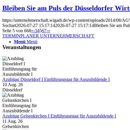
Bleiben Sie am Puls der Düsseldorfer Wirt
https://unternehmerschaft.wigadi.de/wp-content/uploads/2014/08/
Sochart
2026-07-27 15:17:14
2026-07-27 15:17:14
Bleiben Sie am Puls
Seite 5 von 668
«
‹
3
4
5
6
7
›
»
TERMINPLANER UNTERNEHMERSCHAFT
Menü
Menü
Veranstaltungen
Azubitag Düsseldorf I Einführungstag für Auszubildende I
10 Aug. 26
Düsseldorf
Azubitag Gelsenkirchen I Einführungstag für Auszubildende I
11 Aug. 26
Gelsenkirchen